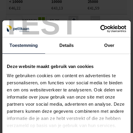
< 10000
10000
25000
€46,22
€43,13
€41,59
TEST
5018043
€0,00
POLYBAKJES V2 ZWART 189X121X22MM (340CC)
< 10000
10000
25000
Toestemming
Details
Over
€53,21
€49,66
€47,88
5018047
€0,00
Deze website maakt gebruik van cookies
POLYBAKJES A9 + ZIJVAK WIT 203X95X36MM (350+100CC)
We gebruiken cookies om content en advertenties te
personaliseren, om functies voor social media te bieden
< 10000
10000
25000
€45,15
€42,14
€40,64
en om ons websiteverkeer te analyseren. Ook delen we
informatie over jouw gebruik van onze site met onze
5018048
€0,00
partners voor social media, adverteren en analyse. Deze
partners kunnen deze gegevens combineren met andere
POLYBAKJES A9 + ZIJVAK ZWART 203X95X36MM (350+100CC)
informatie die je aan ze hebt verstrekt of die ze hebben
< 10000
10000
25000
verzameld op basis van je gebruik van hun services.
€62,73
€58,55
€56,46