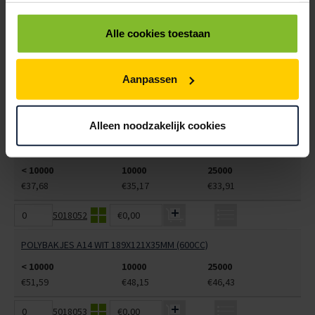
5018050
€0,00
Alle cookies toestaan
POLYBAKJES A7 + ZIJVAK WIT 170X95X33MM (230+80CC)
< 10000
10000
25000
Aanpassen
€37,68
€35,17
€33,91
5018051
€0,00
Alleen noodzakelijk cookies
POLYBAKJES A7 + ZIJVAK ZWART 170X95X33MM (230+80CC)
< 10000
10000
25000
€37,68
€35,17
€33,91
5018052
€0,00
POLYBAKJES A14 WIT 189X121X35MM (600CC)
< 10000
10000
25000
€51,59
€48,15
€46,43
5018053
€0,00