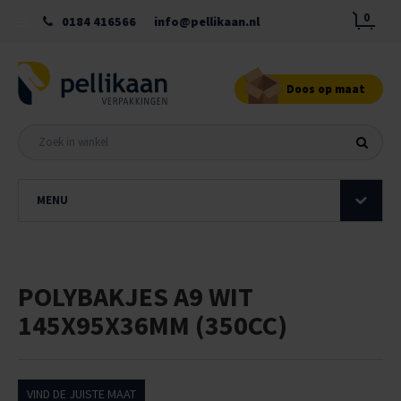
0
0184 416566
info@pellikaan.nl
Doos op maat
MENU
POLYBAKJES A9 WIT
145X95X36MM (350CC)
VIND DE JUISTE MAAT