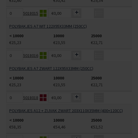
€32,60
€30,42
€29,34
5018015
€0,00
POLYBAKJES A7 WIT 122X95X33MM (250CC)
< 10000
10000
25000
€25,23
€23,55
€22,71
5018016
€0,00
POLYBAKJES A7 ZWART 122X95X33MM (250CC)
< 10000
10000
25000
€25,23
€23,55
€22,71
5018018
€0,00
POLYBAKJES A12 + ZIJVAK ZWART 203X110X35MM (400+120CC)
< 10000
10000
25000
€58,35
€54,46
€52,52