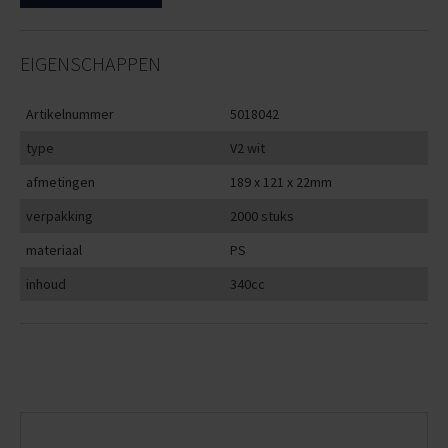
EIGENSCHAPPEN
Artikelnummer
5018042
type
V2 wit
afmetingen
189 x 121 x 22mm
verpakking
2000 stuks
materiaal
PS
inhoud
340cc