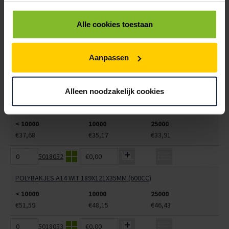
5018050
€0,00
Alle cookies toestaan
POLYBAKJES A7 + ZIJVAK WIT 170X95X33MM (230+80CC)
< 10000
10000
25000
Aanpassen
€37,68
€35,17
€33,91
5018051
€0,00
Alleen noodzakelijk cookies
POLYBAKJES A7 + ZIJVAK ZWART 170X95X33MM (230+80CC)
< 10000
10000
25000
€37,68
€35,17
€33,91
5018052
€0,00
POLYBAKJES A14 WIT 189X121X35MM (600CC)
< 10000
10000
25000
€51,59
€48,15
€46,43
5018053
€0,00