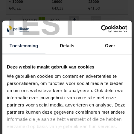
< 10000
10000
25000
€46,22
€43,13
€41,59
TEST
5018043
€0,00
POLYBAKJES V2 ZWART 189X121X22MM (340CC)
< 10000
10000
25000
Toestemming
Details
Over
€53,21
€49,66
€47,88
5018047
€0,00
Deze website maakt gebruik van cookies
POLYBAKJES A9 + ZIJVAK WIT 203X95X36MM (350+100CC)
We gebruiken cookies om content en advertenties te
personaliseren, om functies voor social media te bieden
< 10000
10000
25000
€45,15
€42,14
€40,64
en om ons websiteverkeer te analyseren. Ook delen we
informatie over jouw gebruik van onze site met onze
5018048
€0,00
partners voor social media, adverteren en analyse. Deze
partners kunnen deze gegevens combineren met andere
POLYBAKJES A9 + ZIJVAK ZWART 203X95X36MM (350+100CC)
informatie die je aan ze hebt verstrekt of die ze hebben
< 10000
10000
25000
verzameld op basis van je gebruik van hun services.
€62,73
€58,55
€56,46