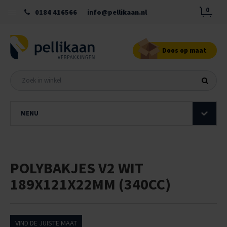
0
0184 416566
info@pellikaan.nl
Doos op maat
MENU
POLYBAKJES V2 WIT
189X121X22MM (340CC)
VIND DE JUISTE MAAT