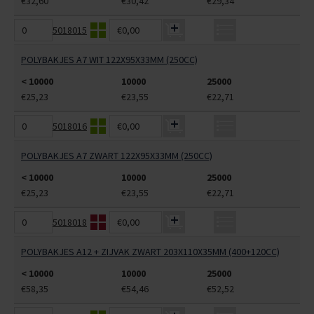
€32,60
€30,42
€29,34
5018015
€0,00
POLYBAKJES A7 WIT 122X95X33MM (250CC)
< 10000
10000
25000
€25,23
€23,55
€22,71
5018016
€0,00
POLYBAKJES A7 ZWART 122X95X33MM (250CC)
< 10000
10000
25000
€25,23
€23,55
€22,71
5018018
€0,00
POLYBAKJES A12 + ZIJVAK ZWART 203X110X35MM (400+120CC)
< 10000
10000
25000
€58,35
€54,46
€52,52