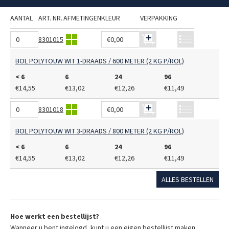
AANTAL
ART. NR.
AFMETINGEN
KLEUR
VERPAKKING
8301015
€0,00
BOL POLYTOUW WIT 1-DRAADS / 600 METER (2 KG P/ROL)
< 6
6
24
96
€14,55
€13,02
€12,26
€11,49
8301018
€0,00
BOL POLYTOUW WIT 3-DRAADS / 800 METER (2 KG P/ROL)
< 6
6
24
96
€14,55
€13,02
€12,26
€11,49
ALLES BESTELLEN
Hoe werkt een bestellijst?
Wanneer u bent ingelogd, kunt u een eigen bestellijst maken.