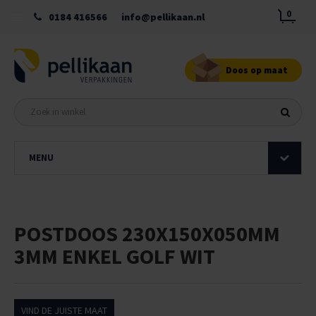
0
0184 416566
info@pellikaan.nl
Doos op maat
MENU
POSTDOOS 230X150X050MM
3MM ENKEL GOLF WIT
VIND DE JUISTE MAAT