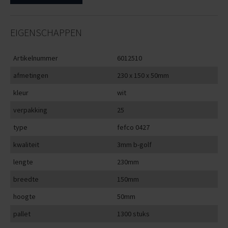
EIGENSCHAPPEN
Artikelnummer
6012510
afmetingen
230 x 150 x 50mm
kleur
wit
verpakking
25
type
fefco 0427
kwaliteit
3mm b-golf
lengte
230mm
breedte
150mm
hoogte
50mm
pallet
1300 stuks