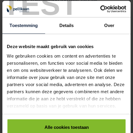
TEST
POSTDOOS 310X220X050MM 3MM ENKEL GOLF WIT
< 100
100
250
500
€1,27
€1,13
€1,01
€0,92
Toestemming
Details
Over
6012530
€0,00
POSTDOOS 310X220X100MM 3MM ENKEL GOLF WIT
Deze website maakt gebruik van cookies
< 100
100
250
500
We gebruiken cookies om content en advertenties te
€1,34
€1,23
€1,13
€1,07
personaliseren, om functies voor social media te bieden
6012535
€0,00
en om ons websiteverkeer te analyseren. Ook delen we
informatie over jouw gebruik van onze site met onze
POSTDOOS 390X300X070MM 3MM ENKEL GOLF WIT
partners voor social media, adverteren en analyse. Deze
partners kunnen deze gegevens combineren met andere
< 100
100
250
500
€1,60
€1,40
€1,27
€1,14
informatie die je aan ze hebt verstrekt of die ze hebben
verzameld op basis van je gebruik van hun services.
ALLES BESTELLEN
Alle cookies toestaan
Hoe werkt een bestellijst?