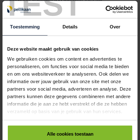
TEST
POSTDOOS 310X220X050MM 3MM ENKEL GOLF WIT
< 100
100
250
500
€1,27
€1,13
€1,01
€0,92
Toestemming
Details
Over
6012530
€0,00
POSTDOOS 310X220X100MM 3MM ENKEL GOLF WIT
Deze website maakt gebruik van cookies
< 100
100
250
500
We gebruiken cookies om content en advertenties te
€1,34
€1,23
€1,13
€1,07
personaliseren, om functies voor social media te bieden
6012535
€0,00
en om ons websiteverkeer te analyseren. Ook delen we
informatie over jouw gebruik van onze site met onze
POSTDOOS 390X300X070MM 3MM ENKEL GOLF WIT
partners voor social media, adverteren en analyse. Deze
partners kunnen deze gegevens combineren met andere
< 100
100
250
500
€1,60
€1,40
€1,27
€1,14
informatie die je aan ze hebt verstrekt of die ze hebben
verzameld op basis van je gebruik van hun services.
ALLES BESTELLEN
Alle cookies toestaan
Hoe werkt een bestellijst?