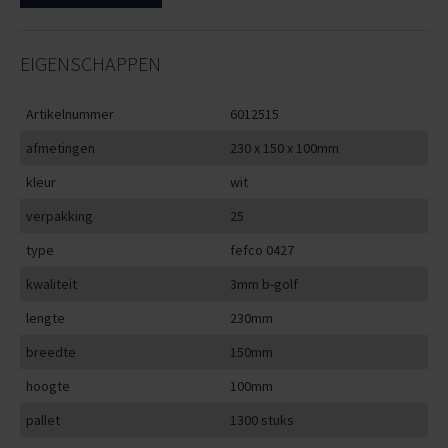
EIGENSCHAPPEN
Artikelnummer
6012515
afmetingen
230 x 150 x 100mm
kleur
wit
verpakking
25
type
fefco 0427
kwaliteit
3mm b-golf
lengte
230mm
breedte
150mm
hoogte
100mm
pallet
1300 stuks