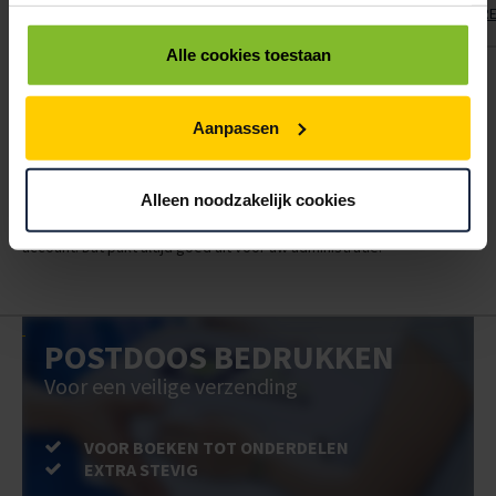
POSTDOOS 310X220X050MM 3MM ENKEL GOLF BRUIN "DAEMES & HEERE
Alle cookies toestaan
ALLES BESTELLEN
Aanpassen
Hoe werkt een bestellijst?
Wanneer u bent ingelogd, kunt u een eigen bestellijst maken.
Gebruik bestel- en offertelijsten om eenvoudig en snel producten
Alleen noodzakelijk cookies
te bestellen. Uw bestel- en offertelijsten kunt u terugvinden in uw
account. Dat pakt altijd goed uit voor uw administratie!
POSTDOOS BEDRUKKEN
Voor een veilige verzending
VOOR BOEKEN TOT ONDERDELEN
EXTRA STEVIG