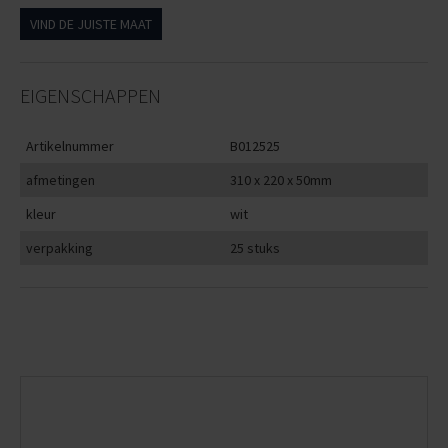
VIND DE JUISTE MAAT
EIGENSCHAPPEN
Artikelnummer
B012525
afmetingen
310 x 220 x 50mm
kleur
wit
verpakking
25 stuks