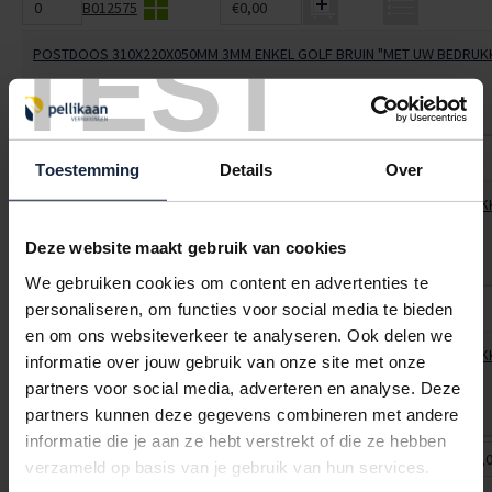
B012575
€0,00
TEST
POSTDOOS 310X220X050MM 3MM ENKEL GOLF BRUIN "MET UW BEDRUK
< 100
100
250
€2,15
€1,80
€1,60
B012580
€0,00
Toestemming
Details
Over
POSTDOOS 310X220X100MM 3MM ENKEL GOLF BRUIN "MET UW BEDRUK
< 100
100
250
Deze website maakt gebruik van cookies
€2,60
€2,20
€2,00
We gebruiken cookies om content en advertenties te
B012585
€0,00
personaliseren, om functies voor social media te bieden
en om ons websiteverkeer te analyseren. Ook delen we
POSTDOOS 390X300X070MM 3MM ENKEL GOLF BRUIN "MET UW BEDRUK
informatie over jouw gebruik van onze site met onze
partners voor social media, adverteren en analyse. Deze
< 100
100
250
€2,60
€2,20
€2,00
partners kunnen deze gegevens combineren met andere
informatie die je aan ze hebt verstrekt of die ze hebben
Z000419
€1,60
€0,
verzameld op basis van je gebruik van hun services.