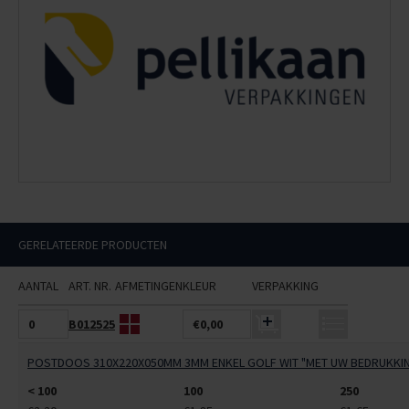
GERELATEERDE PRODUCTEN
AANTAL
ART. NR.
AFMETINGEN
KLEUR
VERPAKKING
B012525
€0,00
POSTDOOS 310X220X050MM 3MM ENKEL GOLF WIT "MET UW BEDRUKKI
< 100
100
250