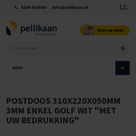
0
0184 416566
info@pellikaan.nl
Doos op maat
MENU
POSTDOOS 310X220X050MM
3MM ENKEL GOLF WIT "MET
UW BEDRUKKING"