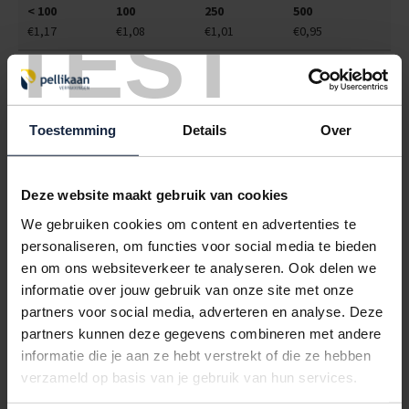
< 100
100
250
500
TEST
€1,17
€1,08
€1,01
€0,95
6012525
€0,00
POSTDOOS 310X220X050MM 3MM ENKEL GOLF WIT
Toestemming
Details
Over
< 100
100
250
500
€1,27
€1,13
€1,01
€0,92
6012530
€0,00
Deze website maakt gebruik van cookies
We gebruiken cookies om content en advertenties te
POSTDOOS 310X220X100MM 3MM ENKEL GOLF WIT
personaliseren, om functies voor social media te bieden
< 100
100
250
500
en om ons websiteverkeer te analyseren. Ook delen we
€1,34
€1,23
€1,13
€1,07
informatie over jouw gebruik van onze site met onze
partners voor social media, adverteren en analyse. Deze
6012535
€0,00
partners kunnen deze gegevens combineren met andere
informatie die je aan ze hebt verstrekt of die ze hebben
POSTDOOS 390X300X070MM 3MM ENKEL GOLF WIT
verzameld op basis van je gebruik van hun services.
< 100
100
250
500
€1,60
€1,40
€1,27
€1,14