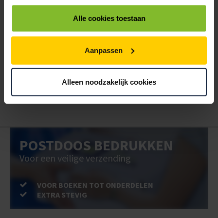
Alle cookies toestaan
ALLES BESTELLEN
Aanpassen
Hoe werkt een bestellijst?
Wanneer u bent ingelogd, kunt u een eigen bestellijst maken.
Gebruik bestel- en offertelijsten om eenvoudig en snel producten
Alleen noodzakelijk cookies
te bestellen. Uw bestel- en offertelijsten kunt u terugvinden in uw
account. Dat pakt altijd goed uit voor uw administratie!
POSTDOOS BEDRUKKEN
Voor een veilige verzending
VOOR BOEKEN TOT ONDERDELEN
EXTRA STEVIG