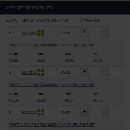
GERELATEERDE PRODUCTEN
AANTAL
ART. NR.
AFMETINGEN
KLEUR
VERPAKKING
6012505
€0,00
POSTDOOS 150X100X080MM 3MM ENKEL GOLF WIT
< 100
100
250
500
€0,98
€0,91
€0,83
€0,78
6012510
€0,00
POSTDOOS 230X150X050MM 3MM ENKEL GOLF WIT
< 100
100
250
500
€1,14
€1,03
€0,97
€0,92
6012515
€0,00
POSTDOOS 230X150X100MM 3MM ENKEL GOLF WIT