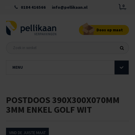
0
0184 416566
info@pellikaan.nl
Doos op maat
MENU
POSTDOOS 390X300X070MM
3MM ENKEL GOLF WIT
VIND DE JUISTE MAAT