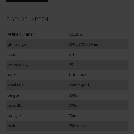
EIGENSCHAPPEN
Artikelnummer
6012535
afmetingen
390 x 300 x 70mm
kleur
wit
verpakking
25
type
fefco 0427
kwaliteit
3mm b-golf
lengte
390mm
breedte
300mm
hoogte
70mm
pallet
650 stuks