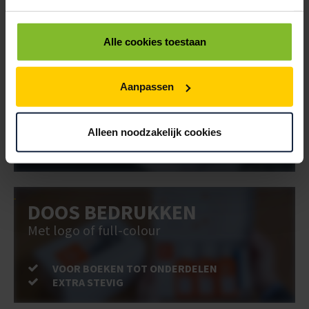
Alle cookies toestaan
BRIEVENBUSDOOS
BEDRUKKEN
Aanpassen
Post stevig verpakt
Alleen noodzakelijk cookies
VOOR BOEKEN TOT ONDERDELEN
EXTRA STEVIG
DOOS BEDRUKKEN
Met logo of full-colour
VOOR BOEKEN TOT ONDERDELEN
EXTRA STEVIG