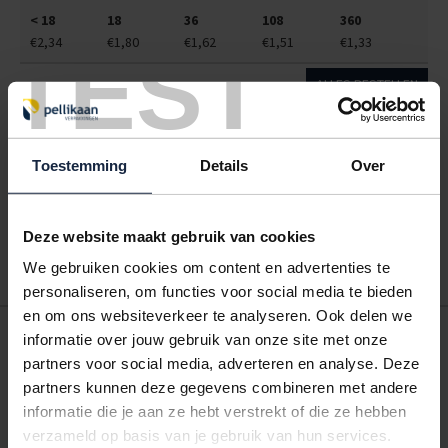
< 18
18
36
108
360
€2,34
€1,80
€1,62
€1,51
€1,33
TEST
ALLES BESTELLEN
Hoe werkt een bestellijst?
Toestemming
Details
Over
Wanneer u bent ingelogd, kunt u een eigen bestellijst maken.
Gebruik bestel- en offertelijsten om eenvoudig en snel producten
te bestellen. Uw bestel- en offertelijsten kunt u terugvinden in uw
Deze website maakt gebruik van cookies
account. Dat pakt altijd goed uit voor uw administratie!
We gebruiken cookies om content en advertenties te
personaliseren, om functies voor social media te bieden
en om ons websiteverkeer te analyseren. Ook delen we
POSTDOOS BEDRUKKEN
informatie over jouw gebruik van onze site met onze
partners voor social media, adverteren en analyse. Deze
Voor een veilige verzending
partners kunnen deze gegevens combineren met andere
informatie die je aan ze hebt verstrekt of die ze hebben
VOOR BOEKEN TOT ONDERDELEN
verzameld op basis van je gebruik van hun services.
EXTRA STEVIG