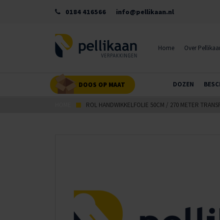
0184 416566
info@pellikaan.nl
Home
Over Pellikaa
DOZEN
BESC
DOOS OP MAAT
HOME
ROL HANDWIKKELFOLIE 50CM / 270 METER TRANS