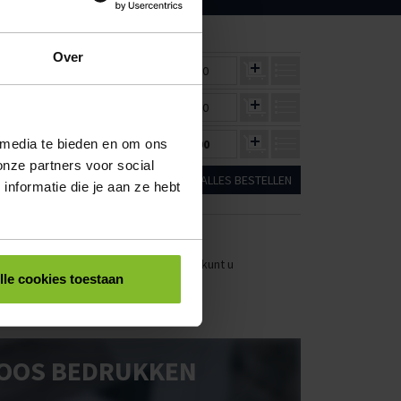
60
90
Over
€7,92
€7,56
€0,00
€8,50
€8,11
€0,00
 media te bieden en om ons
€10,36
€9,80
€0,00
onze partners voor social
ALLES BESTELLEN
nformatie die je aan ze hebt
stellen. Uw bestel- en offertelijsten kunt u
lle cookies toestaan
OOS BEDRUKKEN