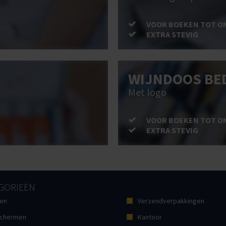
VOOR BOEKEN TOT O
EXTRA STEVIG
WIJNDOOS BE
Met logo
VOOR BOEKEN TOT O
EXTRA STEVIG
GORIEËN
en
Verzendverpakkingen
chermen
Kantoor