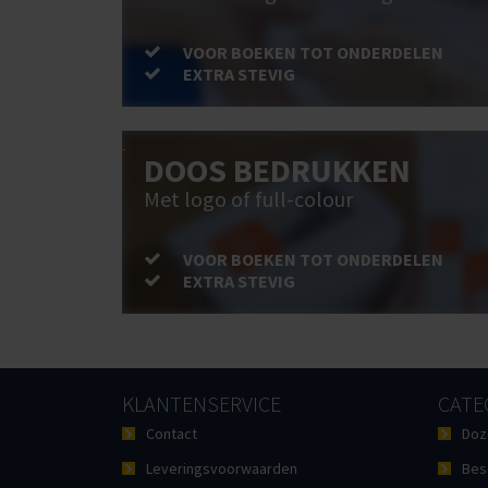
VOOR BOEKEN TOT ONDERDELEN
EXTRA STEVIG
DOOS BEDRUKKEN
Met logo of full-colour
VOOR BOEKEN TOT ONDERDELEN
EXTRA STEVIG
KLANTENSERVICE
CATE
Contact
Doz
Leveringsvoorwaarden
Bes