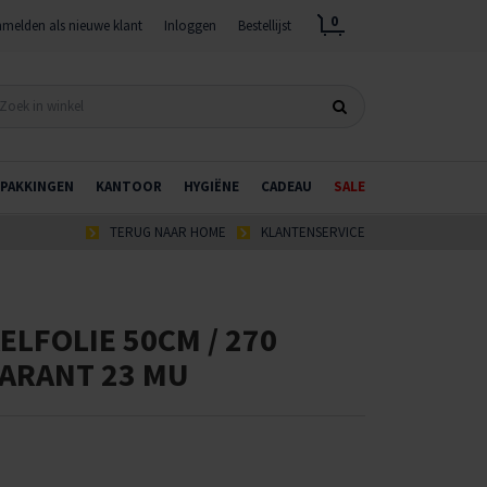
0
melden als nieuwe klant
Inloggen
Bestellijst
PAKKINGEN
KANTOOR
HYGIËNE
CADEAU
SALE
TERUG NAAR HOME
KLANTENSERVICE
LFOLIE 50CM / 270
ARANT 23 MU