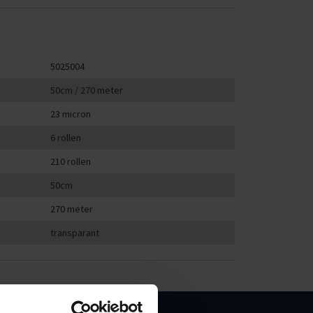
5025004
50cm / 270 meter
23 micron
6 rollen
210 rollen
50cm
270 meter
transparant