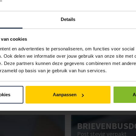
KWALITEIT
VERPAKKING
6
30
Details
r
17 micron
6 rollen
€9,36
€8,64
r
19 micron
6 rollen
€10,04
€9,27
 van cookies
ent en advertenties te personaliseren, om functies voor social
er
23 micron
6 rollen
€11,48
€10,92
. Ook delen we informatie over jouw gebruik van onze site met 
IN BESTELLING
e. Deze partners kunnen deze gegevens combineren met andere i
erzameld op basis van je gebruik van hun services.
ken. Gebruik bestel- en offertelijsten om eenvoudig en snel producten te be
okies
Aanpassen
A
uw administratie!
BRIEVENBUSD
Post stevig verpakt