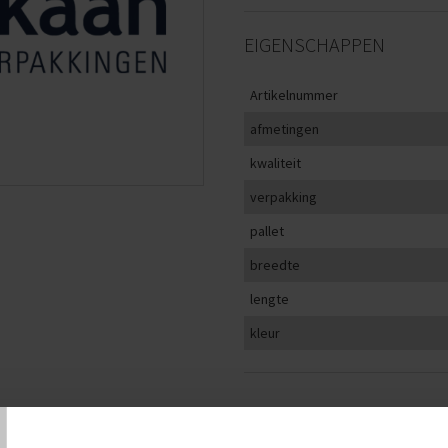
EIGENSCHAPPEN
Artikelnummer
afmetingen
kwaliteit
verpakking
pallet
breedte
lengte
kleur
T