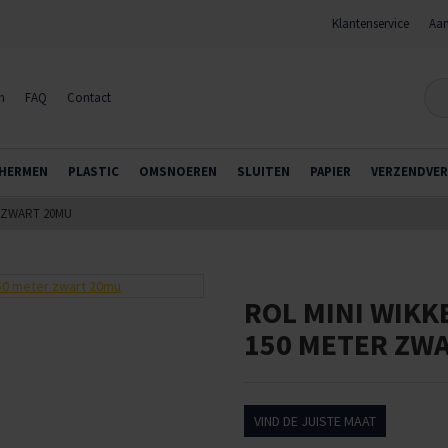
Klantenservice
Aan
n
FAQ
Contact
HERMEN
PLASTIC
OMSNOEREN
SLUITEN
PAPIER
VERZENDVER
R ZWART 20MU
ROL MINI WIKK
150 METER ZW
VIND DE JUISTE MAAT