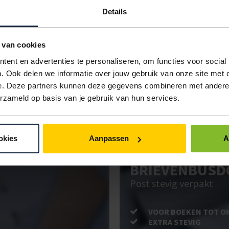
Details
KLEUR
VERPAKKING
< 48
meter
zwart
24 rollen
€2,97
 van cookies
IN BESTELLING
ent en advertenties te personaliseren, om functies voor social
. Ook delen we informatie over jouw gebruik van onze site met 
e. Deze partners kunnen deze gegevens combineren met andere i
erzameld op basis van je gebruik van hun services.
ken. Gebruik bestel- en offertelijsten om eenvoudig en snel producten te be
uw administratie!
okies
Aanpassen
A
BRIEVENBUSD
Post stevig verpakt
VOOR BOEKEN TOT O
EXTRA STEVIG