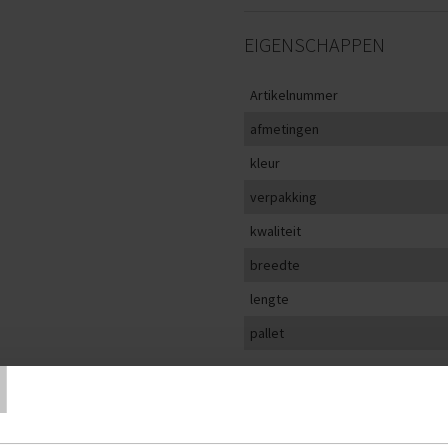
EIGENSCHAPPEN
Artikelnummer
afmetingen
kleur
verpakking
kwaliteit
breedte
lengte
T
pallet