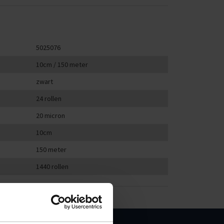
5025076
10cm / 150 meter
zwart
24 rollen
20 micron
10cm
150 meter
1440 rollen