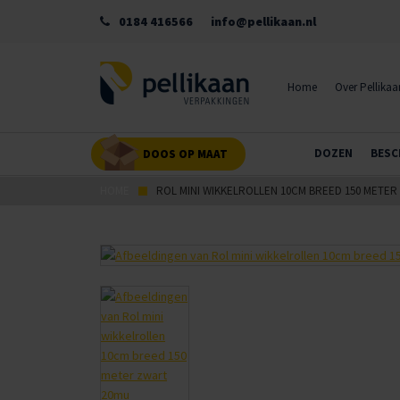
0184 416566
info@pellikaan.nl
Home
Over Pellikaa
DOZEN
BESC
DOOS OP MAAT
HOME
ROL MINI WIKKELROLLEN 10CM BREED 150 METE