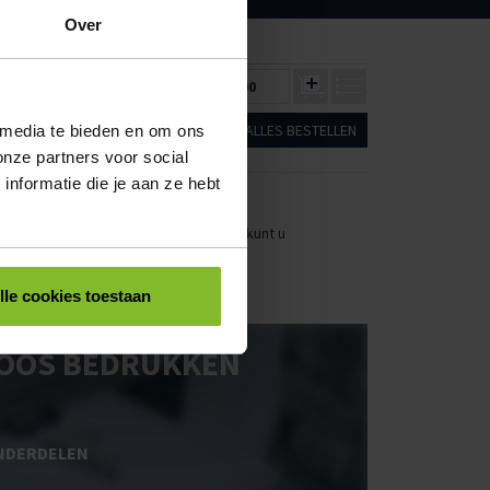
Over
48
120
€2,71
€2,58
€0,00
ALLES BESTELLEN
 media te bieden en om ons
onze partners voor social
nformatie die je aan ze hebt
stellen. Uw bestel- en offertelijsten kunt u
lle cookies toestaan
OOS BEDRUKKEN
NDERDELEN