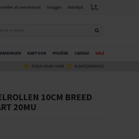
0
melden als nieuwe klant
Inloggen
Bestellijst
PAKKINGEN
KANTOOR
HYGIËNE
CADEAU
SALE
TERUG NAAR HOME
KLANTENSERVICE
ELROLLEN 10CM BREED
ART 20MU