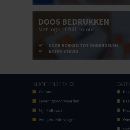
DOOS BEDRUKKEN
Met logo of full-colour
VOOR BOEKEN TOT ONDERDELEN
EXTRA STEVIG
KLANTENSERVICE
CATE
Contact
Doz
Leveringsvoorwaarden
Bes
Mijn Pellikaan
Plas
Veelgestelde vragen
Oms
Slui