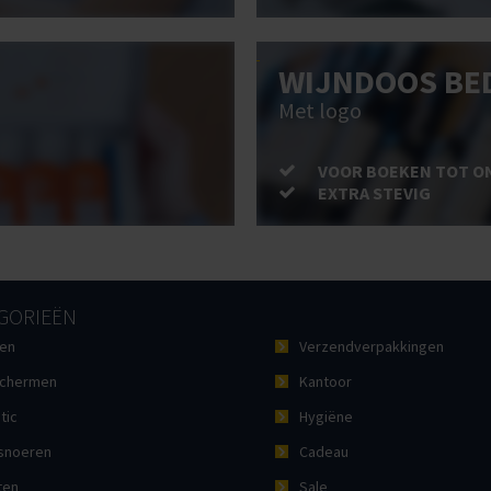
WIJNDOOS BE
Met logo
VOOR BOEKEN TOT O
EXTRA STEVIG
GORIEËN
en
Verzendverpakkingen
chermen
Kantoor
tic
Hygiëne
noeren
Cadeau
ten
Sale