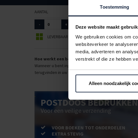
Toestemming
AANTAL
ART. NR.
AFMETINGEN
-
+
5025076
10cm / 150 
Deze website maakt gebruik
LEVERBAAR
BEPERKT LEVERBAAR
We gebruiken cookies om cont
websiteverkeer te analyseren
media, adverteren en analys
Hoe werkt een bestellijst?
verstrekt of die ze hebben v
Wanneer u bent ingelogd, kunt u een eigen bestellijst ma
terugvinden in uw account. Dat pakt altijd goed uit voor 
Alleen noodzakelijk co
POSTDOOS BEDRUKKEN
Voor een veilige verzending
VOOR BOEKEN TOT ONDERDELEN
EXTRA STEVIG