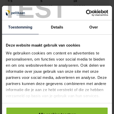
TEST
< 5
5
10
€132,44
€124,87
€117,30
5017035
€0,00
Toestemming
Details
Over
ROL PLASTIC FOLIE 100CM / 100 METER LDPE DIKTE 0.10
TRANSPARANT
< 5
5
10
Deze website maakt gebruik van cookies
€65,36
€61,63
€57,89
We gebruiken cookies om content en advertenties te
5017036
€0,00
personaliseren, om functies voor social media te bieden
en om ons websiteverkeer te analyseren. Ook delen we
ROL PLASTIC FOLIE 120CM / 100 METER LDPE DIKTE 0.10
informatie over jouw gebruik van onze site met onze
TRANSPARANT
partners voor social media, adverteren en analyse. Deze
< 5
5
10
partners kunnen deze gegevens combineren met andere
€78,47
€73,99
€69,50
informatie die je aan ze hebt verstrekt of die ze hebben
verzameld op basis van je gebruik van hun services.
5017038
€0,00
ROL PLASTIC FOLIE 200CM / 100 METER LDPE DIKTE 0.10