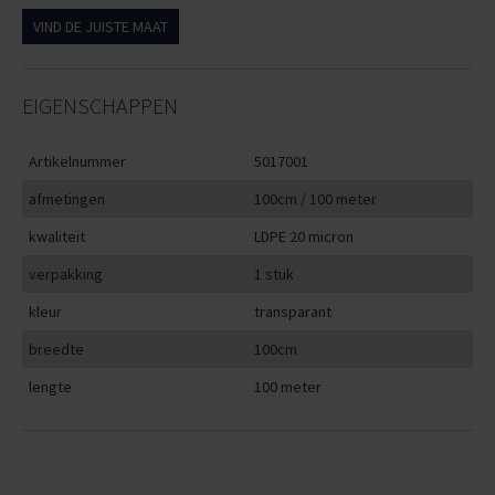
VIND DE JUISTE MAAT
EIGENSCHAPPEN
Artikelnummer
5017001
afmetingen
100cm / 100 meter
kwaliteit
LDPE 20 micron
verpakking
1 stuk
kleur
transparant
breedte
100cm
lengte
100 meter