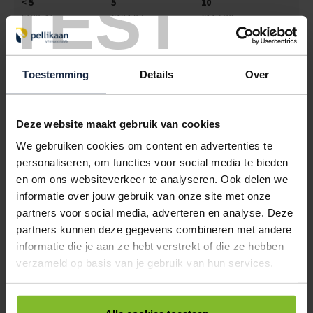
TEST
< 5
5
10
€132,44
€124,87
€117,30
5017035
€0,00
Toestemming
Details
Over
ROL PLASTIC FOLIE 100CM / 100 METER LDPE DIKTE 0.10
TRANSPARANT
< 5
5
10
Deze website maakt gebruik van cookies
€65,36
€61,63
€57,89
We gebruiken cookies om content en advertenties te
5017036
€0,00
personaliseren, om functies voor social media te bieden
en om ons websiteverkeer te analyseren. Ook delen we
ROL PLASTIC FOLIE 120CM / 100 METER LDPE DIKTE 0.10
informatie over jouw gebruik van onze site met onze
TRANSPARANT
partners voor social media, adverteren en analyse. Deze
< 5
5
10
partners kunnen deze gegevens combineren met andere
€78,47
€73,99
€69,50
informatie die je aan ze hebt verstrekt of die ze hebben
verzameld op basis van je gebruik van hun services.
5017038
€0,00
ROL PLASTIC FOLIE 200CM / 100 METER LDPE DIKTE 0.10