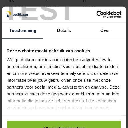
TEST
< 5
5
10
€132,44
€124,87
€117,30
5017035
€0,00
Toestemming
Details
Over
ROL PLASTIC FOLIE 100CM / 100 METER LDPE DIKTE 0.10
TRANSPARANT
< 5
5
10
Deze website maakt gebruik van cookies
€65,36
€61,63
€57,89
We gebruiken cookies om content en advertenties te
5017036
€0,00
personaliseren, om functies voor social media te bieden
en om ons websiteverkeer te analyseren. Ook delen we
ROL PLASTIC FOLIE 120CM / 100 METER LDPE DIKTE 0.10
informatie over jouw gebruik van onze site met onze
TRANSPARANT
partners voor social media, adverteren en analyse. Deze
< 5
5
10
partners kunnen deze gegevens combineren met andere
€78,47
€73,99
€69,50
informatie die je aan ze hebt verstrekt of die ze hebben
verzameld op basis van je gebruik van hun services.
5017038
€0,00
ROL PLASTIC FOLIE 200CM / 100 METER LDPE DIKTE 0.10