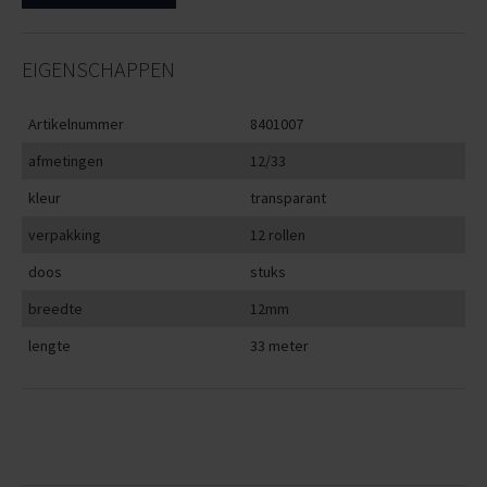
EIGENSCHAPPEN
Artikelnummer
8401007
afmetingen
12/33
kleur
transparant
verpakking
12 rollen
doos
stuks
breedte
12mm
lengte
33 meter