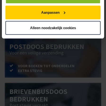
Hoe werkt een bestellijst?
Wanneer u bent ingelogd, kunt u een eigen bestellijst maken.
Aanpassen
Gebruik bestel- en offertelijsten om eenvoudig en snel producten
te bestellen. Uw bestel- en offertelijsten kunt u terugvinden in uw
account. Dat pakt altijd goed uit voor uw administratie!
Alleen noodzakelijk cookies
POSTDOOS BEDRUKKEN
Voor een veilige verzending
VOOR BOEKEN TOT ONDERDELEN
EXTRA STEVIG
BRIEVENBUSDOOS
BEDRUKKEN
Post stevig verpakt