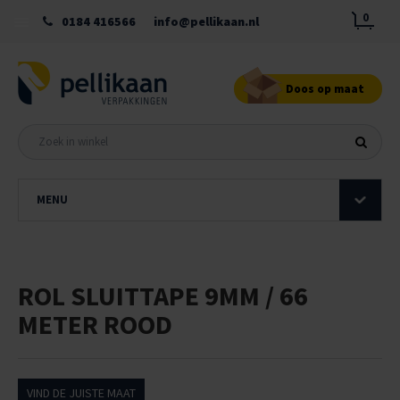
0
0184 416566
info@pellikaan.nl
Doos op maat
MENU
ROL SLUITTAPE 9MM / 66
METER ROOD
VIND DE JUISTE MAAT