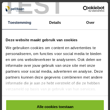
TEST
ROL SLUITTAPE 9MM / 66 METER GROEN
< 16
16
96
192
€1,53
€1,36
€1,26
€1,16
Toestemming
Details
Over
8401029
€0,00
ROL SLUITTAPE 9MM / 66 METER WIT
Deze website maakt gebruik van cookies
< 16
16
96
192
We gebruiken cookies om content en advertenties te
€1,53
€1,36
€1,26
€1,16
personaliseren, om functies voor social media te bieden
en om ons websiteverkeer te analyseren. Ook delen we
8401030
€0,00
informatie over jouw gebruik van onze site met onze
ROL SLUITTAPE 9MM / 66 METER ORANJE
partners voor social media, adverteren en analyse. Deze
partners kunnen deze gegevens combineren met andere
< 16
16
96
192
informatie die je aan ze hebt verstrekt of die ze hebben
€1,53
€1,36
€1,26
€1,16
verzameld op basis van je gebruik van hun services.
ALLES BESTELLEN
Alle cookies toestaan