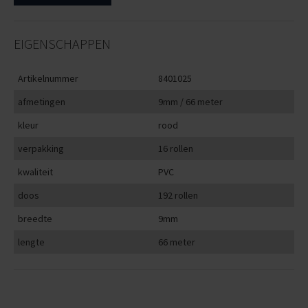
EIGENSCHAPPEN
Artikelnummer
8401025
afmetingen
9mm / 66 meter
kleur
rood
verpakking
16 rollen
kwaliteit
PVC
doos
192 rollen
breedte
9mm
lengte
66 meter