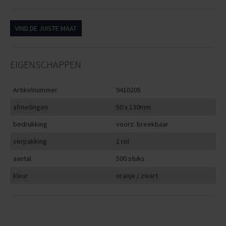
VIND DE JUISTE MAAT
EIGENSCHAPPEN
Artikelnummer
9410205
afmetingen
50 x 130mm
bedrukking
voorz. breekbaar
verpakking
1 rol
aantal
500 stuks
kleur
oranje / zwart