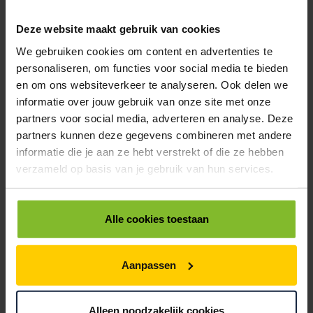
ROL WAARSCHUWINGSETIKETTEN WIT / ROOD 150X60MM PIJLEN +
Deze website maakt gebruik van cookies
DEZE ZYDE BOVEN
We gebruiken cookies om content en advertenties te
< 10
10
20
personaliseren, om functies voor social media te bieden
€17,50
€16,19
€14,88
en om ons websiteverkeer te analyseren. Ook delen we
informatie over jouw gebruik van onze site met onze
9410375
€0,00
partners voor social media, adverteren en analyse. Deze
partners kunnen deze gegevens combineren met andere
ROL WAARSCHUWINGSETIKETTEN WIT / ROOD 100-70MM GLAS
informatie die je aan ze hebt verstrekt of die ze hebben
< 10
10
20
verzameld op basis van je gebruik van hun services.
€17,50
€16,19
€14,88
9410380
€0,00
Alle cookies toestaan
ROL WAARSCHUWINGSETIKETTEN WIT / ROOD 110X80MM GLAS + 4
TALEN BREEKBAAR
Aanpassen
< 10
10
20
€17,50
€16,19
€14,88
Alleen noodzakelijk cookies