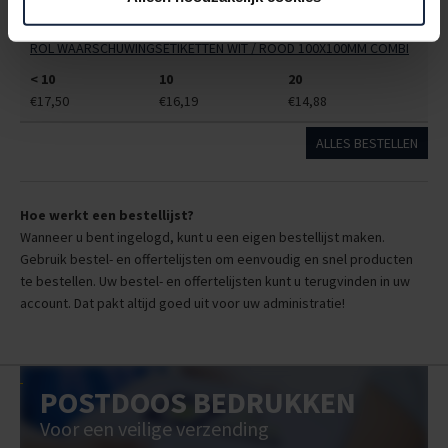
9410385
€0,00
ROL WAARSCHUWINGSETIKETTEN WIT / ROOD 100X100MM COMBI
< 10
10
20
€17,50
€16,19
€14,88
ALLES BESTELLEN
Hoe werkt een bestellijst?
Wanneer u bent ingelogd, kunt u een eigen bestellijst maken.
Gebruik bestel- en offertelijsten om eenvoudig en snel producten
te bestellen. Uw bestel- en offertelijsten kunt u terugvinden in uw
account. Dat pakt altijd goed uit voor uw administratie!
POSTDOOS BEDRUKKEN
Voor een veilige verzending