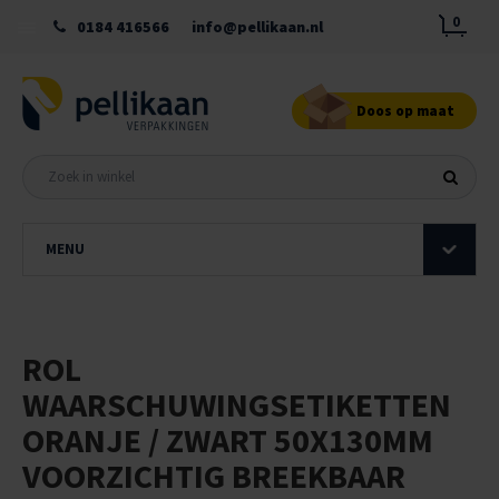
0
0184 416566
info@pellikaan.nl
Doos op maat
MENU
ROL
WAARSCHUWINGSETIKETTEN
ORANJE / ZWART 50X130MM
VOORZICHTIG BREEKBAAR