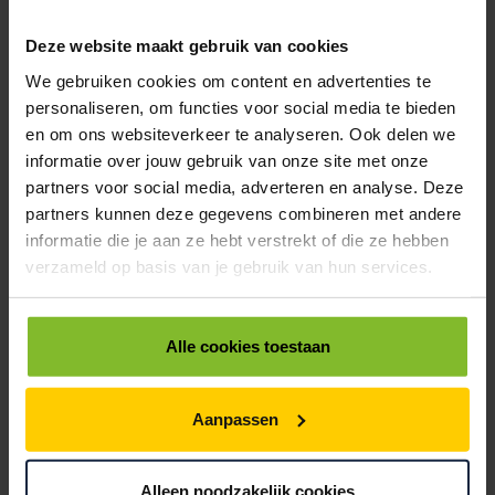
ROL WAARSCHUWINGSETIKETTEN WIT / ROOD 150X60MM PIJLEN +
Deze website maakt gebruik van cookies
DEZE ZYDE BOVEN
We gebruiken cookies om content en advertenties te
< 10
10
20
personaliseren, om functies voor social media te bieden
€17,50
€16,19
€14,88
en om ons websiteverkeer te analyseren. Ook delen we
informatie over jouw gebruik van onze site met onze
9410375
€0,00
partners voor social media, adverteren en analyse. Deze
partners kunnen deze gegevens combineren met andere
ROL WAARSCHUWINGSETIKETTEN WIT / ROOD 100-70MM GLAS
informatie die je aan ze hebt verstrekt of die ze hebben
< 10
10
20
verzameld op basis van je gebruik van hun services.
€17,50
€16,19
€14,88
9410380
€0,00
Alle cookies toestaan
ROL WAARSCHUWINGSETIKETTEN WIT / ROOD 110X80MM GLAS + 4
TALEN BREEKBAAR
Aanpassen
< 10
10
20
€17,50
€16,19
€14,88
Alleen noodzakelijk cookies