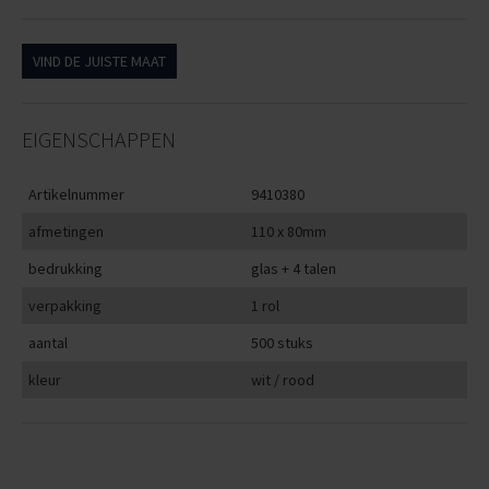
VIND DE JUISTE MAAT
EIGENSCHAPPEN
Artikelnummer
9410380
afmetingen
110 x 80mm
bedrukking
glas + 4 talen
verpakking
1 rol
aantal
500 stuks
kleur
wit / rood