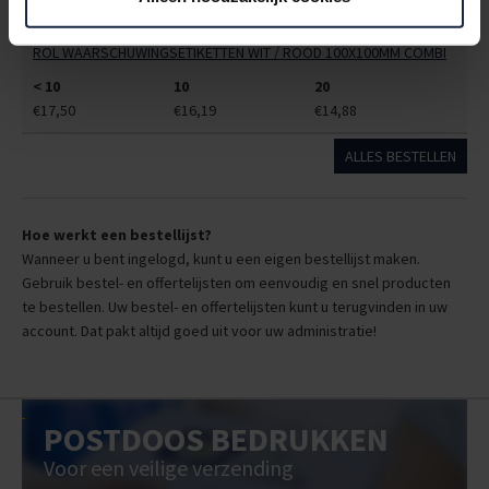
9410385
€0,00
ROL WAARSCHUWINGSETIKETTEN WIT / ROOD 100X100MM COMBI
< 10
10
20
€17,50
€16,19
€14,88
ALLES BESTELLEN
Hoe werkt een bestellijst?
Wanneer u bent ingelogd, kunt u een eigen bestellijst maken.
Gebruik bestel- en offertelijsten om eenvoudig en snel producten
te bestellen. Uw bestel- en offertelijsten kunt u terugvinden in uw
account. Dat pakt altijd goed uit voor uw administratie!
POSTDOOS BEDRUKKEN
Voor een veilige verzending