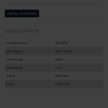
VIND DE JUISTE MAAT
EIGENSCHAPPEN
Artikelnummer
9410366
afmetingen
100 x 70mm
bedrukking
pijlen
verpakking
1 rol
aantal
500 stuks
kleur
rood / wit