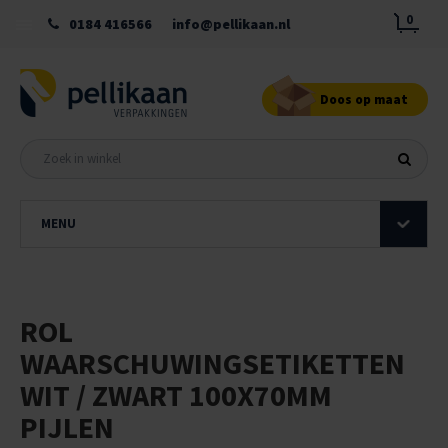
0
0184 416566
info@pellikaan.nl
Doos op maat
MENU
ROL
WAARSCHUWINGSETIKETTEN
WIT / ZWART 100X70MM
PIJLEN