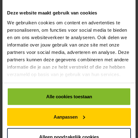
ROL WAARSCHUWINGSETIKETTEN WIT / ROOD 150X60MM PIJLEN +
Deze website maakt gebruik van cookies
DEZE ZYDE BOVEN
We gebruiken cookies om content en advertenties te
< 10
10
20
personaliseren, om functies voor social media te bieden
€17,50
€16,19
€14,88
en om ons websiteverkeer te analyseren. Ook delen we
informatie over jouw gebruik van onze site met onze
9410375
€0,00
partners voor social media, adverteren en analyse. Deze
partners kunnen deze gegevens combineren met andere
ROL WAARSCHUWINGSETIKETTEN WIT / ROOD 100-70MM GLAS
informatie die je aan ze hebt verstrekt of die ze hebben
< 10
10
20
verzameld op basis van je gebruik van hun services.
€17,50
€16,19
€14,88
9410380
€0,00
Alle cookies toestaan
ROL WAARSCHUWINGSETIKETTEN WIT / ROOD 110X80MM GLAS + 4
TALEN BREEKBAAR
Aanpassen
< 10
10
20
€17,50
€16,19
€14,88
Alleen noodzakelijk cookies