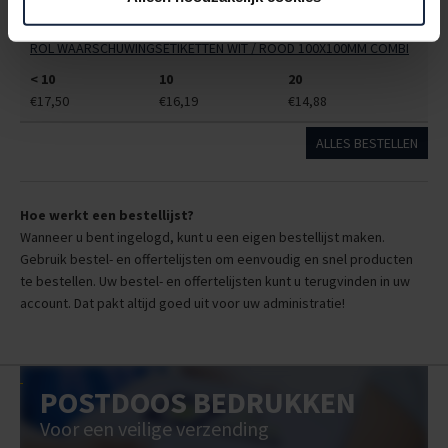
9410385
€0,00
ROL WAARSCHUWINGSETIKETTEN WIT / ROOD 100X100MM COMBI
< 10
10
20
€17,50
€16,19
€14,88
ALLES BESTELLEN
Hoe werkt een bestellijst?
Wanneer u bent ingelogd, kunt u een eigen bestellijst maken.
Gebruik bestel- en offertelijsten om eenvoudig en snel producten
te bestellen. Uw bestel- en offertelijsten kunt u terugvinden in uw
account. Dat pakt altijd goed uit voor uw administratie!
POSTDOOS BEDRUKKEN
Voor een veilige verzending