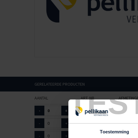
GERELATEERDE PRODUCTEN
TES
AANTAL
ART. NR.
AFMETING
-
+
8705200
ovaal 35
-
+
8705205
ovaal 45c
Toestemming
-
+
8705210
ovaal 55c