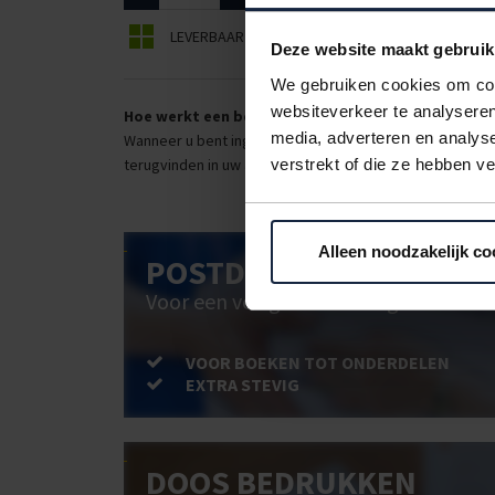
LEVERBAAR
BEPERKT LEVERBAAR
Deze website maakt gebruik
We gebruiken cookies om cont
websiteverkeer te analyseren
Hoe werkt een bestellijst?
media, adverteren en analys
Wanneer u bent ingelogd, kunt u een eigen bestellijst ma
verstrekt of die ze hebben v
terugvinden in uw account. Dat pakt altijd goed uit voor 
Alleen noodzakelijk co
POSTDOOS BEDRUKKEN
Voor een veilige verzending
VOOR BOEKEN TOT ONDERDELEN
EXTRA STEVIG
DOOS BEDRUKKEN