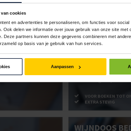
IN BESTELLING
 van cookies
ent en advertenties te personaliseren, om functies voor social
. Ook delen we informatie over jouw gebruik van onze site met 
e. Deze partners kunnen deze gegevens combineren met andere i
ken. Gebruik bestel- en offertelijsten om eenvoudig en snel producten te be
erzameld op basis van je gebruik van hun services.
uw administratie!
okies
Aanpassen
A
BRIEVENBUSD
Post stevig verpakt
VOOR BOEKEN TOT O
EXTRA STEVIG
WIJNDOOS BE