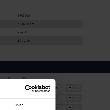
8705200
ovaal 35cm
zwart
10 stuks
100
500
€0,68
€0,65
€0,00
€1,14
€1,08
€0,00
Over
€2,06
€1,96
€0,00