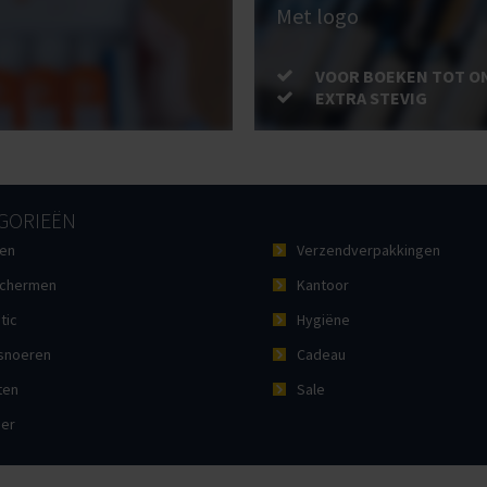
Met logo
VOOR BOEKEN TOT O
EXTRA STEVIG
GORIEËN
en
Verzendverpakkingen
chermen
Kantoor
tic
Hygiëne
noeren
Cadeau
ten
Sale
ier