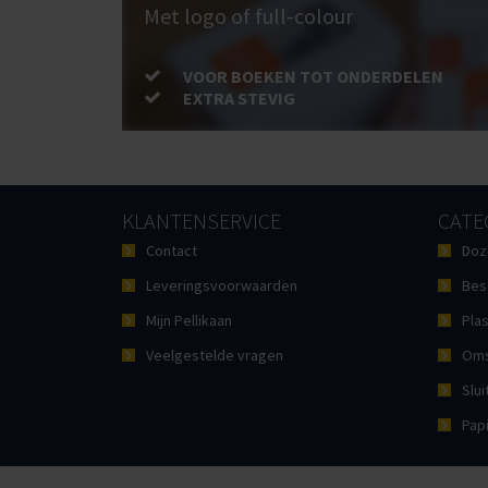
Met logo of full-colour
VOOR BOEKEN TOT ONDERDELEN
EXTRA STEVIG
KLANTENSERVICE
CATE
Contact
Doz
Leveringsvoorwaarden
Bes
Mijn Pellikaan
Plas
Veelgestelde vragen
Oms
Slui
Pap