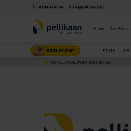
0184 416566
info@pellikaan.nl
Home
Over Pellikaa
DOZEN
BESC
DOOS OP MAAT
HOME
SCHAAL OVAAL ZWART 35CM CHIQUE