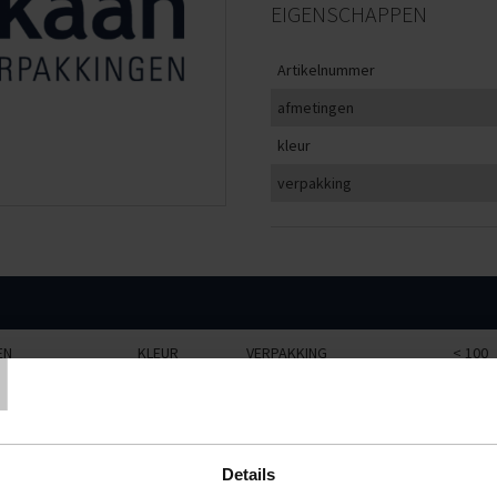
EIGENSCHAPPEN
Artikelnummer
afmetingen
kleur
verpakking
T
EN
KLEUR
VERPAKKING
< 100
cm
zwart
10 stuks
€0,77
m
zwart
10 stuks
€1,28
Details
m
zwart
10 stuks
€2,32