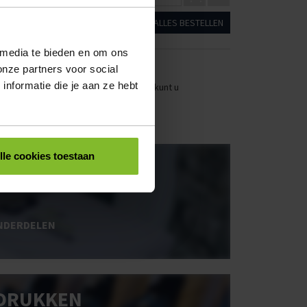
ALLES BESTELLEN
 media te bieden en om ons
onze partners voor social
nformatie die je aan ze hebt
stellen. Uw bestel- en offertelijsten kunt u
lle cookies toestaan
OOS BEDRUKKEN
NDERDELEN
DRUKKEN