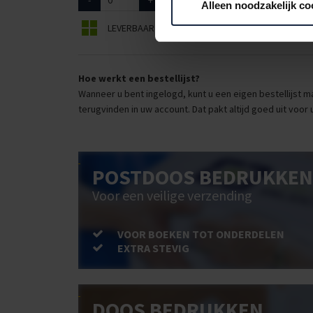
-
+
A000102
120cm x 250
Alleen noodzakelijk co
LEVERBAAR
BEPERKT LEVERBAAR
Hoe werkt een bestellijst?
Wanneer u bent ingelogd, kunt u een eigen bestellijst ma
terugvinden in uw account. Dat pakt altijd goed uit voor 
POSTDOOS BEDRUKKEN
Voor een veilige verzending
VOOR BOEKEN TOT ONDERDELEN
EXTRA STEVIG
DOOS BEDRUKKEN