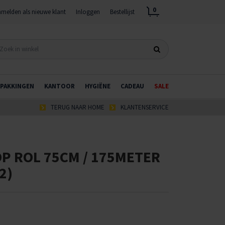
0
melden als nieuwe klant
Inloggen
Bestellijst
PAKKINGEN
KANTOOR
HYGIËNE
CADEAU
SALE
TERUG NAAR HOME
KLANTENSERVICE
P ROL 75CM / 175METER
2)