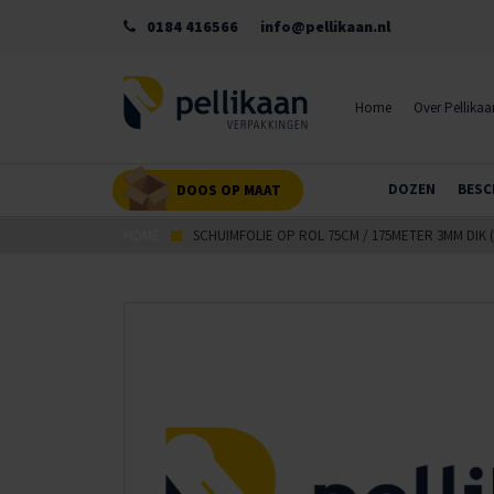
0184 416566
info@pellikaan.nl
Home
Over Pellikaa
DOZEN
BESC
DOOS OP MAAT
HOME
SCHUIMFOLIE OP ROL 75CM / 175METER 3MM DIK (