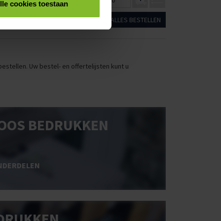
8
€137,07
€126,25
€0,00
lle cookies toestaan
ALLES BESTELLEN
stellen. Uw bestel- en offertelijsten kunt u
OOS BEDRUKKEN
NDERDELEN
DRUKKEN