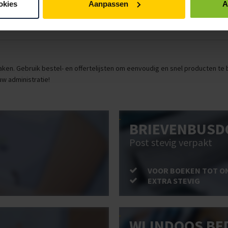
 meter
2mm
1 rol
€144,2
okies
Aanpassen
A
IN BESTELLING
ken. Gebruik bestel- en offertelijsten om eenvoudig en snel producten te be
uw administratie!
BRIEVENBUSD
Post stevig verpakt
VOOR BOEKEN TOT O
EXTRA STEVIG
WIJNDOOS BE