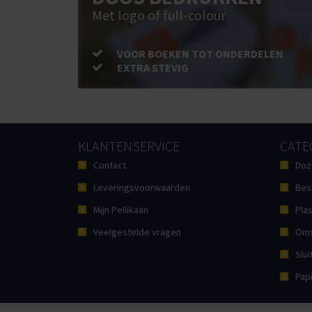
Met logo of full-colour
VOOR BOEKEN TOT ONDERDELEN
EXTRA STEVIG
KLANTENSERVICE
CATE
Contact
Doz
Leveringsvoorwaarden
Bes
Mijn Pellikaan
Plas
Veelgestelde vragen
Oms
Slui
Pap