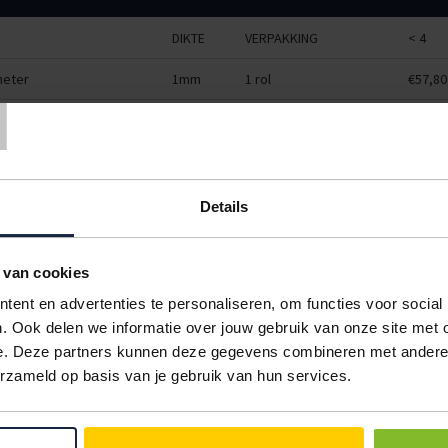
DIKTE
VERPAKKING
< 4
T
meter
1mm
1 rol
€57,80
meter
1mm
1 rol
€92,48
 meter
1mm
1 rol
€115,6
 meter
1mm
1 rol
€173,4
Details
 meter
3mm
1 rol
€91,54
 van cookies
 meter
3mm
1 rol
€121,3
ent en advertenties te personaliseren, om functies voor social
 meter
1mm
1 rol
€144,5
. Ook delen we informatie over jouw gebruik van onze site met 
e. Deze partners kunnen deze gegevens combineren met andere i
 meter
3mm
1 rol
€151,8
erzameld op basis van je gebruik van hun services.
 meter
3mm
1 rol
€182,3