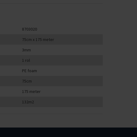
8703020
75cm x 175 meter
3mm
1 rol
PE foam
75cm
175 meter
132m2