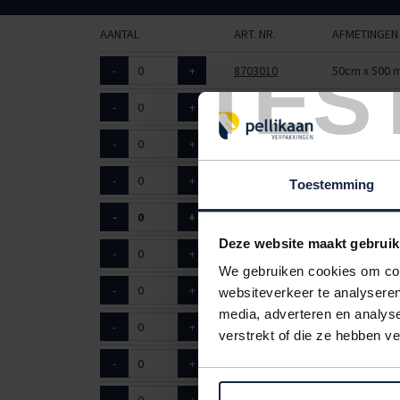
AANTAL
ART. NR.
AFMETINGEN
TES
-
+
8703010
50cm x 500 
-
+
8703012
75cm x 500 
-
+
8703015
100cm x 500
-
+
8703017
150cm x 500
Toestemming
-
+
8703020
75cm x 175
Deze website maakt gebruik
-
+
8703025
100cm x 175
We gebruiken cookies om cont
-
+
8703030
125cm x 500
websiteverkeer te analyseren
media, adverteren en analys
-
+
8703033
125cm x 175
verstrekt of die ze hebben v
-
+
8703035
150cm x 175