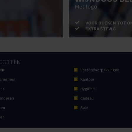
Met logo
VOOR BOEKEN TOT O
EXTRA STEVIG
GORIEËN
en
Verzendverpakkingen
chermen
Kantoor
tic
Hygiëne
noeren
Cadeau
ten
Sale
ier