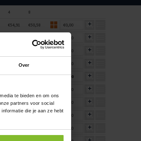
4
8
€54,91
€50,58
€0,00
€87,86
€80,92
€0,00
0
€109,82
€101,15
€0,00
0
€164,73
€151,73
€0,00
Over
€86,96
€80,10
€0,00
4
€115,27
€106,17
€0,00
 media te bieden en om ons
0
€137,28
€126,44
€0,00
onze partners voor social
nformatie die je aan ze hebt
6
€144,27
€132,88
€0,00
6
€173,24
€159,57
€0,00