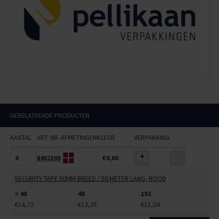
GERELATEERDE PRODUCTEN
AANTAL
ART. NR.
AFMETINGEN
KLEUR
VERPAKKING
8402300
€0,00
SECURITY TAPE 50MM BREED / 50 METER LANG, ROOD
< 48
48
192
€14,72
€13,25
€11,04