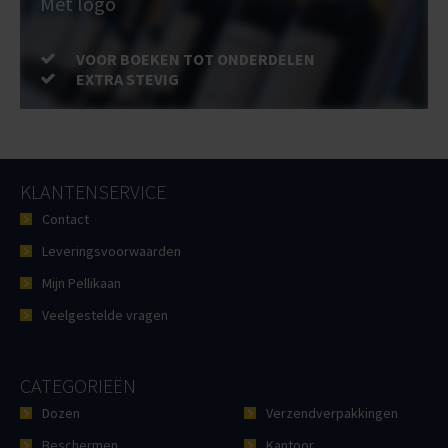
Met logo
VOOR BOEKEN TOT ONDERDELEN
EXTRA STEVIG
KLANTENSERVICE
Contact
Leveringsvoorwaarden
Mijn Pellikaan
Veelgestelde vragen
CATEGORIEËN
Dozen
Verzendverpakkingen
Beschermen
Kantoor