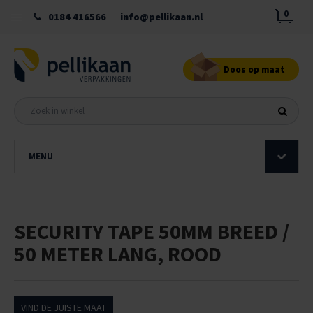
0
0184 416566
info@pellikaan.nl
Doos op maat
MENU
SECURITY TAPE 50MM BREED /
50 METER LANG, ROOD
VIND DE JUISTE MAAT