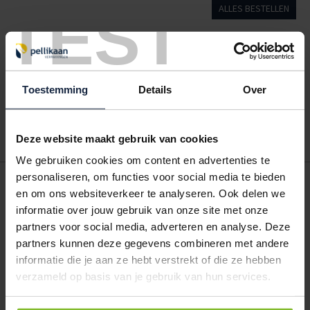
TEST
ALLES BESTELLEN
Hoe werkt een bestellijst?
Wanneer u bent ingelogd, kunt u een eigen bestellijst maken.
Gebruik bestel- en offertelijsten om eenvoudig en snel producten
Toestemming
Details
Over
te bestellen. Uw bestel- en offertelijsten kunt u terugvinden in uw
account. Dat pakt altijd goed uit voor uw administratie!
Deze website maakt gebruik van cookies
We gebruiken cookies om content en advertenties te
personaliseren, om functies voor social media te bieden
POSTDOOS BEDRUKKEN
en om ons websiteverkeer te analyseren. Ook delen we
Voor een veilige verzending
informatie over jouw gebruik van onze site met onze
partners voor social media, adverteren en analyse. Deze
partners kunnen deze gegevens combineren met andere
VOOR BOEKEN TOT ONDERDELEN
EXTRA STEVIG
informatie die je aan ze hebt verstrekt of die ze hebben
verzameld op basis van je gebruik van hun services.