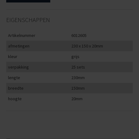
EIGENSCHAPPEN
Artikelnummer
6012605
afmetingen
230 x 150 x 20mm
kleur
grijs
verpakking
25 sets
lengte
230mm
breedte
150mm
hoogte
20mm