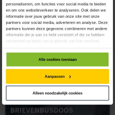
personaliseren, om functies voor social media te bieden
en om ons websiteverkeer te analyseren. Ook delen we
Hoe werkt een bestellijst?
informatie over jouw gebruik van onze site met onze
Wanneer u bent ingelogd, kunt u een eigen bestellijst maken.
partners voor social media, adverteren en analyse. Deze
Gebruik bestel- en offertelijsten om eenvoudig en snel producten
partners kunnen deze gegevens combineren met andere
te bestellen. Uw bestel- en offertelijsten kunt u terugvinden in uw
informatie die je aan ze hebt verstrekt of die ze hebben
account. Dat pakt altijd goed uit voor uw administratie!
verzameld op basis van je gebruik van hun services.
POSTDOOS BEDRUKKEN
Alle cookies toestaan
Voor een veilige verzending
Aanpassen
VOOR BOEKEN TOT ONDERDELEN
EXTRA STEVIG
Alleen noodzakelijk cookies
BRIEVENBUSDOOS