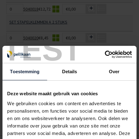
5040018
€12,72
€0,00
SET STAPELKLEMMEN A 2 STUKS
TEST
5040020
€8,45
€0,00
SET ONDERBOUWKLEMMEN A 2 STUKS
ALLES BESTELLEN
Toestemming
Details
Over
Hoe werkt een bestellijst?
Deze website maakt gebruik van cookies
Wanneer u bent ingelogd, kunt u een eigen bestellijst maken.
Gebruik bestel- en offertelijsten om eenvoudig en snel producten
We gebruiken cookies om content en advertenties te
te bestellen. Uw bestel- en offertelijsten kunt u terugvinden in uw
personaliseren, om functies voor social media te bieden
account. Dat pakt altijd goed uit voor uw administratie!
en om ons websiteverkeer te analyseren. Ook delen we
informatie over jouw gebruik van onze site met onze
partners voor social media, adverteren en analyse. Deze