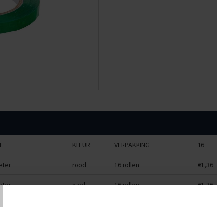
N
KLEUR
VERPAKKING
16
eter
rood
16 rollen
€1,36
T
eter
geel
16 rollen
€1,36
eter
blauw
16 rollen
€1,36