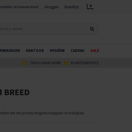
0
melden als nieuwe klant
Inloggen
Bestellijst
PAKKINGEN
KANTOOR
HYGIËNE
CADEAU
SALE
TERUG NAAR HOME
KLANTENSERVICE
M BREED
ikelen om de producteigenschappen te bekijken.