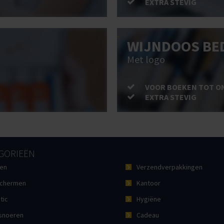
EXTRA STEVIG
WIJNDOOS BE
Met logo
VOOR BOEKEN TOT O
EXTRA STEVIG
GORIEËN
en
Verzendverpakkingen
chermen
Kantoor
tic
Hygiëne
noeren
Cadeau