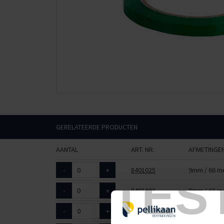
GERELATEERDE PRODUCTEN
AANTAL
ART. NR.
AFMETINGE
-
+
8401025
9mm / 66 m
TES
-
+
8401026
9mm / 66 m
-
+
8401027
9mm / 66 m