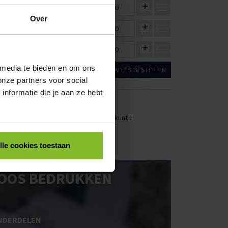
€1,26
€1,16
€0,00
Over
€1,26
€1,16
€0,00
€1,26
€1,16
€0,00
 media te bieden en om ons
ALLES BESTELLEN
onze partners voor social
nformatie die je aan ze hebt
stellen. Uw bestel- en offertelijsten kunt u
lle cookies toestaan
OOS BEDRUKKEN
NDERDELEN