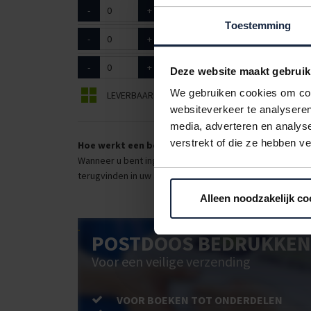
-
+
8401028
9mm / 66 m
Toestemming
-
+
8401029
9mm / 66 m
-
+
8401030
9mm / 66 m
Deze website maakt gebruik
We gebruiken cookies om cont
LEVERBAAR
BEPERKT LEVERBAAR
websiteverkeer te analyseren
media, adverteren en analys
verstrekt of die ze hebben v
Hoe werkt een bestellijst?
Wanneer u bent ingelogd, kunt u een eigen bestellijst ma
terugvinden in uw account. Dat pakt altijd goed uit voor 
Alleen noodzakelijk co
POSTDOOS BEDRUKKEN
Voor een veilige verzending
VOOR BOEKEN TOT ONDERDELEN