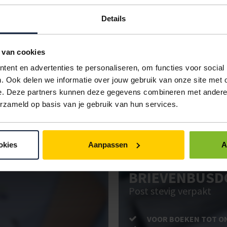
eter
groen
16 rollen
€1,36
Details
eter
wit
16 rollen
€1,36
eter
wit
16 rollen
€1,36
 van cookies
ent en advertenties te personaliseren, om functies voor social
IN BESTELLING
. Ook delen we informatie over jouw gebruik van onze site met 
e. Deze partners kunnen deze gegevens combineren met andere i
erzameld op basis van je gebruik van hun services.
ken. Gebruik bestel- en offertelijsten om eenvoudig en snel producten te be
uw administratie!
okies
Aanpassen
A
BRIEVENBUSD
Post stevig verpakt
VOOR BOEKEN TOT O