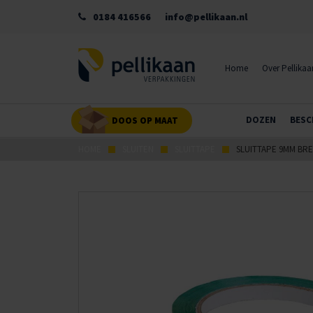
0184 416566
info@pellikaan.nl
Home
Over Pellikaa
DOZEN
BESC
DOOS OP MAAT
HOME
SLUITEN
SLUITTAPE
SLUITTAPE 9MM BR