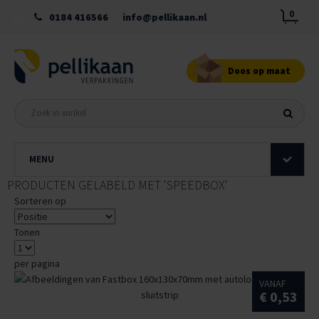
0
0184 416566
info@pellikaan.nl
Doos op maat
MENU
PRODUCTEN GELABELD MET 'SPEEDBOX'
Sorteren op
Tonen
per pagina
VANAF
€ 0,53