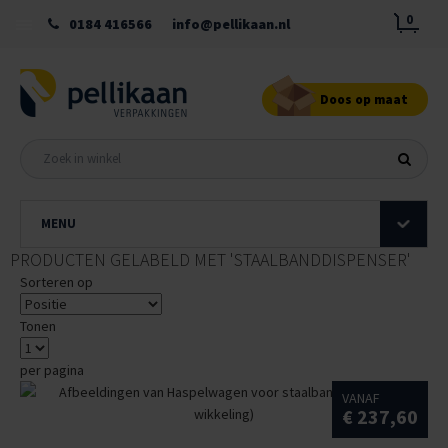
0
0184 416566
info@pellikaan.nl
Doos op maat
MENU
PRODUCTEN GELABELD MET 'STAALBANDDISPENSER'
Sorteren op
Tonen
per pagina
VANAF
€ 237,60