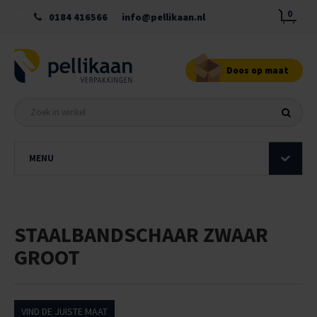
0
0184 416566
info@pellikaan.nl
Doos op maat
MENU
STAALBANDSCHAAR ZWAAR
GROOT
VIND DE JUISTE MAAT