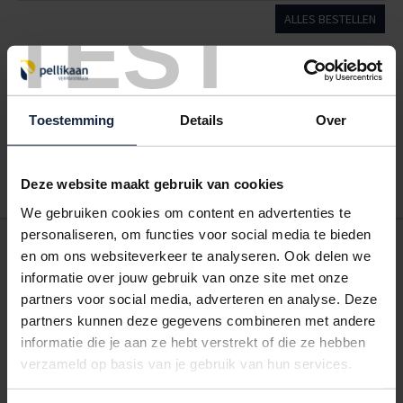
TEST
ALLES BESTELLEN
Hoe werkt een bestellijst?
Wanneer u bent ingelogd, kunt u een eigen bestellijst maken.
Toestemming
Details
Over
Gebruik bestel- en offertelijsten om eenvoudig en snel producten
te bestellen. Uw bestel- en offertelijsten kunt u terugvinden in uw
account. Dat pakt altijd goed uit voor uw administratie!
Deze website maakt gebruik van cookies
We gebruiken cookies om content en advertenties te
personaliseren, om functies voor social media te bieden
POSTDOOS BEDRUKKEN
en om ons websiteverkeer te analyseren. Ook delen we
Voor een veilige verzending
informatie over jouw gebruik van onze site met onze
partners voor social media, adverteren en analyse. Deze
partners kunnen deze gegevens combineren met andere
VOOR BOEKEN TOT ONDERDELEN
informatie die je aan ze hebt verstrekt of die ze hebben
EXTRA STEVIG
verzameld op basis van je gebruik van hun services.