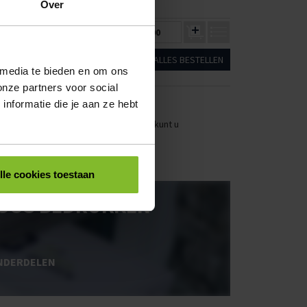
PRIJS
Over
€349,25
€0,00
ALLES BESTELLEN
 media te bieden en om ons
onze partners voor social
nformatie die je aan ze hebt
stellen. Uw bestel- en offertelijsten kunt u
lle cookies toestaan
OOS BEDRUKKEN
NDERDELEN