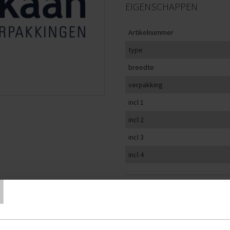
EIGENSCHAPPEN
Artikelnummer
type
breedte
verpakking
incl 1
incl 2
incl 3
incl 4
T