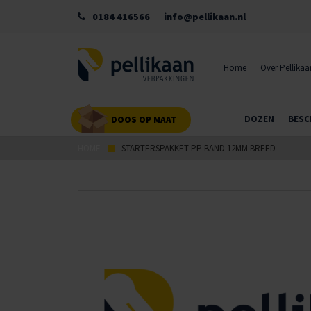
0184 416566
info@pellikaan.nl
Home
Over Pellikaa
DOZEN
BESC
DOOS OP MAAT
HOME
STARTERSPAKKET PP BAND 12MM BREED