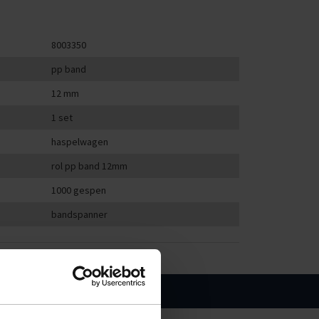
8003350
pp band
12 mm
1 set
haspelwagen
rol pp band 12mm
1000 gespen
bandspanner