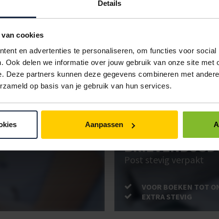
BREEDTE
VERPAKKING
Details
nd
12 mm
1 set
 van cookies
IN BESTELLING
ent en advertenties te personaliseren, om functies voor social
. Ook delen we informatie over jouw gebruik van onze site met 
e. Deze partners kunnen deze gegevens combineren met andere i
erzameld op basis van je gebruik van hun services.
ken. Gebruik bestel- en offertelijsten om eenvoudig en snel producten te be
uw administratie!
okies
Aanpassen
A
BRIEVENBUSD
Post stevig verpakt
VOOR BOEKEN TOT O
EXTRA STEVIG