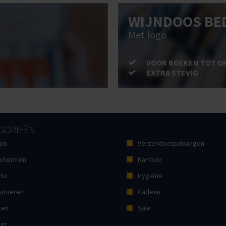
WIJNDOOS BE
Met logo
VOOR BOEKEN TOT O
EXTRA STEVIG
GORIEËN
en
Verzendverpakkingen
chermen
Kantoor
tic
Hygiëne
noeren
Cadeau
ten
Sale
ier