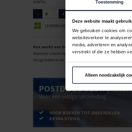
AANTAL
ART. NR.
TYPE
Toestemming
-
+
8003350
pp ba
Deze website maakt gebruik
LEVERBAAR
BEPERKT LEVERBAAR
We gebruiken cookies om cont
websiteverkeer te analyseren
media, adverteren en analys
Hoe werkt een bestellijst?
verstrekt of die ze hebben v
Wanneer u bent ingelogd, kunt u een eigen bestellijst ma
terugvinden in uw account. Dat pakt altijd goed uit voor 
Alleen noodzakelijk co
POSTDOOS BEDRUKKEN
Voor een veilige verzending
VOOR BOEKEN TOT ONDERDELEN
EXTRA STEVIG