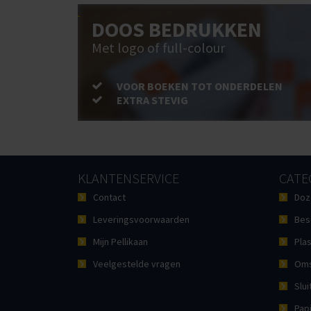
DOOS BEDRUKKEN
Met logo of full-colour
VOOR BOEKEN TOT ONDERDELEN
EXTRA STEVIG
KLANTENSERVICE
CATE
Contact
Doz
Leveringsvoorwaarden
Bes
Mijn Pellikaan
Plas
Veelgestelde vragen
Oms
Slui
Pap