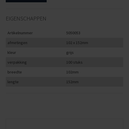
EIGENSCHAPPEN
Artikelnummer
5050053
afmetingen
102 x 152mm
kleur
grijs
verpakking
100 stuks
breedte
102mm
lengte
152mm