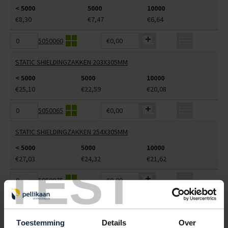
< 5000
5000
10000
€8,30
€7,47
€6,64
5050060
€0,00
STATIC SHIELDINGZAKKEN 203X305MM
< 5000
5000
10000
€25,10
€22,59
€20,08
5050065
€0,00
STATIC SHIELDINGZAKKEN 254X305MM
< 5000
5000
10000
€27,03
€24,32
€21,62
TEST
5050075
€0,00
STATIC SHIELDINGZAKKEN 406X457MM
< 5000
5000
10000
Toestemming
Details
Over