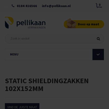
0
0184 416566
info@pellikaan.nl
Doos op maat
MENU
STATIC SHIELDINGZAKKEN
102X152MM
VIND DE JUISTE MAAT