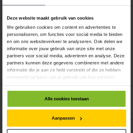
€64,55
€58,10
€51,64
5050080
€0,00
Deze website maakt gebruik van cookies
STATIC SHIELDINGZAKKEN 457X610MM
We gebruiken cookies om content en advertenties te
personaliseren, om functies voor social media te bieden
< 5000
5000
10000
€68,32
€64,90
€61,49
en om ons websiteverkeer te analyseren. Ook delen we
informatie over jouw gebruik van onze site met onze
ALLES BESTELLEN
partners voor social media, adverteren en analyse. Deze
partners kunnen deze gegevens combineren met andere
informatie die je aan ze hebt verstrekt of die ze hebben
Hoe werkt een bestellijst?
verzameld op basis van je gebruik van hun services.
Wanneer u bent ingelogd, kunt u een eigen bestellijst maken.
Gebruik bestel- en offertelijsten om eenvoudig en snel producten
te bestellen. Uw bestel- en offertelijsten kunt u terugvinden in uw
Alle cookies toestaan
account. Dat pakt altijd goed uit voor uw administratie!
Aanpassen
POSTDOOS BEDRUKKEN