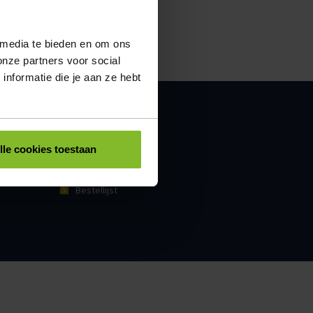
 media te bieden en om ons
onze partners voor social
nformatie die je aan ze hebt
MIJN ACCOUNT
Mijn account
Bestellingen
lle cookies toestaan
Winkelwagen
Bestellijst