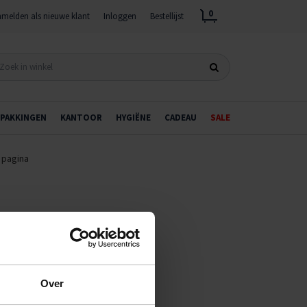
0
melden als nieuwe klant
Inloggen
Bestellijst
PAKKINGEN
KANTOOR
HYGIËNE
CADEAU
SALE
 pagina
Over