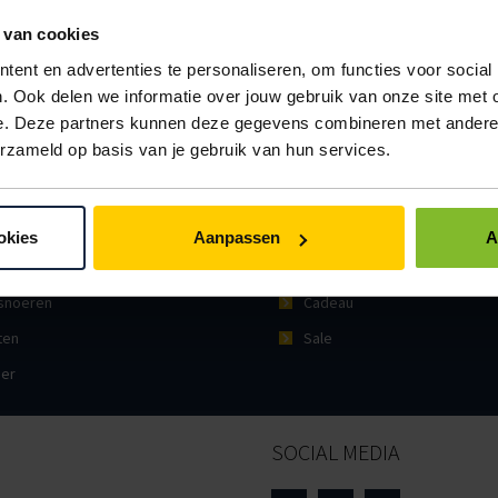
 van cookies
ent en advertenties te personaliseren, om functies voor social
. Ook delen we informatie over jouw gebruik van onze site met 
e. Deze partners kunnen deze gegevens combineren met andere i
erzameld op basis van je gebruik van hun services.
GORIEËN
en
Verzendverpakkingen
chermen
Kantoor
okies
Aanpassen
A
tic
Hygiëne
noeren
Cadeau
ten
Sale
ier
SOCIAL MEDIA