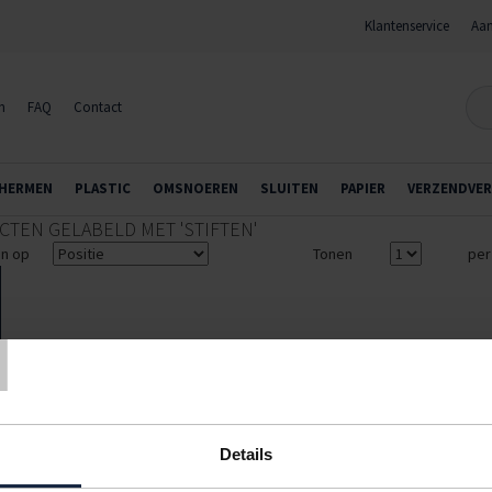
Klantenservice
Aan
n
FAQ
Contact
HERMEN
PLASTIC
OMSNOEREN
SLUITEN
PAPIER
VERZENDVER
TEN GELABELD MET 'STIFTEN'
en op
Tonen
per
T
Details