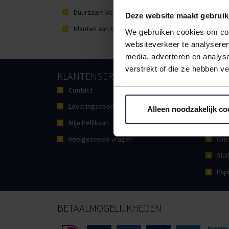
Duurzaam Verpakken
Deze website maakt gebruik
Klanten aan het woord
We gebruiken cookies om cont
websiteverkeer te analyseren
media, adverteren en analys
verstrekt of die ze hebben v
KLANTENSERVICE
CATE
Contact
Doz
Leveringsvoorwaarden
Bes
Alleen noodzakelijk co
Mijn Pellikaan
Plas
Veelgestelde vragen
Oms
Slui
Pap
BETAALMOGELIJKHEDEN