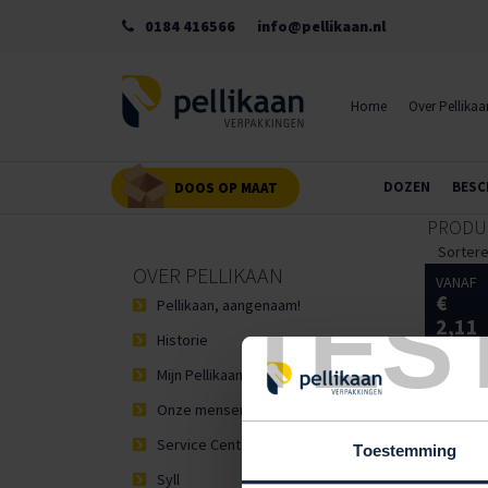
0184 416566
info@pellikaan.nl
Home
Over Pellikaa
DOZEN
BESC
DOOS OP MAAT
PRODUC
Sorter
OVER PELLIKAAN
VANAF
€
TES
Pellikaan, aangenaam!
2,11
Whitebordmarkers Zwart
Historie
Mijn Pellikaan
Onze mensen
Service Center
Toestemming
Syll