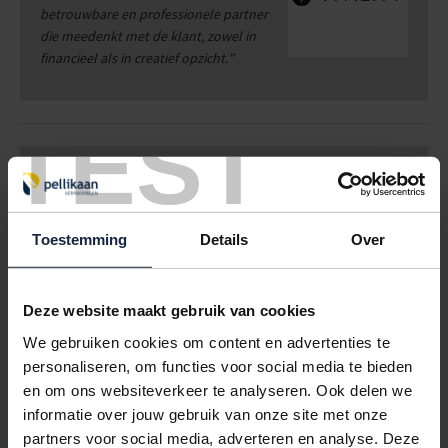
betrouwbare en professionele partner
die meedenkt met de klant, zowel in
financieel als in creatief opzicht.
"
TEST
WOUTER SLOB
| EIGENAAR
VERTISIGN
GIESSENBURG
Toestemming
Details
Over
" Alleen maar lof voor de klantvriendelijkheid van Pellikaan
Verpakkingen. Vanaf de eerste kennismaking, het uitwerken
van het testproduct, tot aan de uiteindelijke levering van de
Deze website maakt gebruik van cookies
verpakkingen. Mensen die begrijpen dat relaties niet alleem
om prijs draait, maar dat het contact en de kwaliteit van
We gebruiken cookies om content en advertenties te
doorslaggevende waarde kunnen zijn. Samen hebben we een
personaliseren, om functies voor social media te bieden
prachtig eindresultaat neer weten te zetten waarmee we vol
en om ons websiteverkeer te analyseren. Ook delen we
trots ons eindproduct bij de klant kunnen afleveren.”
informatie over jouw gebruik van onze site met onze
partners voor social media, adverteren en analyse. Deze