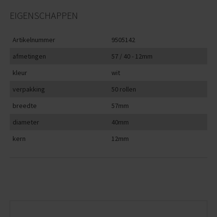
EIGENSCHAPPEN
Artikelnummer
9505142
afmetingen
57 / 40 - 12mm
kleur
wit
verpakking
50 rollen
breedte
57mm
diameter
40mm
kern
12mm