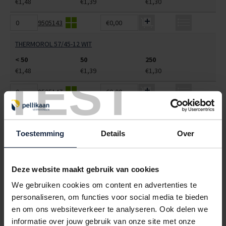
€1,48
€1,39
€1,30
9505143
€0,00
THERMOROL 57/45-12 WIT
< 50
50
250
€1,48
€1,39
€1,30
TEST
9505147
€0,00
THERMOROL 60/70-12 WIT
< 50
50
250
Toestemming
Details
Over
€3,08
€2,86
€2,64
9505149
€0,00
Deze website maakt gebruik van cookies
THERMOROL 60/90-40 WIT
We gebruiken cookies om content en advertenties te
personaliseren, om functies voor social media te bieden
< 50
50
250
€4,44
€4,07
€3,70
en om ons websiteverkeer te analyseren. Ook delen we
informatie over jouw gebruik van onze site met onze