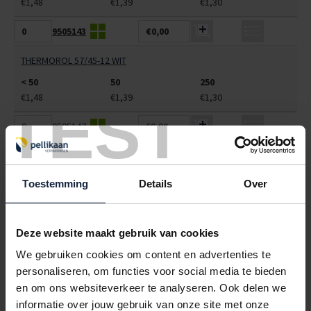
€1,48
€1,39
€1,30
9505143
€0,00
THERMOROL 57/45-12 WIT
< 50
50
250
€1,48
€1,39
€1,30
TEST
9505147
€0,00
THERMOROL 60/70-12 WIT
< 50
50
250
Toestemming
Details
Over
€3,08
€2,86
€2,64
9505149
€0,00
Deze website maakt gebruik van cookies
THERMOROL 60/90-40 WIT
We gebruiken cookies om content en advertenties te
personaliseren, om functies voor social media te bieden
< 50
50
250
€4,44
€4,07
€3,70
en om ons websiteverkeer te analyseren. Ook delen we
informatie over jouw gebruik van onze site met onze