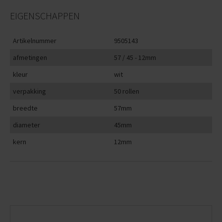
EIGENSCHAPPEN
Artikelnummer
9505143
afmetingen
57 / 45 - 12mm
kleur
wit
verpakking
50 rollen
breedte
57mm
diameter
45mm
kern
12mm