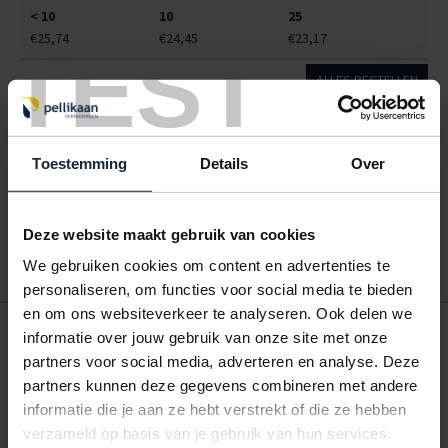
< 10
10
25
€25,74
€24,45
€23,17
TEST
ALLES BESTELLEN
Hoe werkt een bestellijst?
Toestemming
Details
Over
Wanneer u bent ingelogd, kunt u een eigen bestellijst maken.
Gebruik bestel- en offertelijsten om eenvoudig en snel producten
te bestellen. Uw bestel- en offertelijsten kunt u terugvinden in uw
Deze website maakt gebruik van cookies
account. Dat pakt altijd goed uit voor uw administratie!
We gebruiken cookies om content en advertenties te
personaliseren, om functies voor social media te bieden
en om ons websiteverkeer te analyseren. Ook delen we
POSTDOOS BEDRUKKEN
informatie over jouw gebruik van onze site met onze
partners voor social media, adverteren en analyse. Deze
Voor een veilige verzending
partners kunnen deze gegevens combineren met andere
informatie die je aan ze hebt verstrekt of die ze hebben
VOOR BOEKEN TOT ONDERDELEN
verzameld op basis van je gebruik van hun services.
EXTRA STEVIG