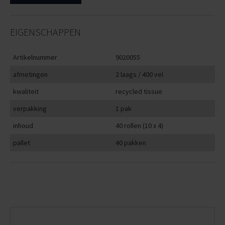
EIGENSCHAPPEN
Artikelnummer
9020055
afmetingen
2 laags / 400 vel
kwaliteit
recycled tissue
verpakking
1 pak
inhoud
40 rollen (10 x 4)
pallet
40 pakken