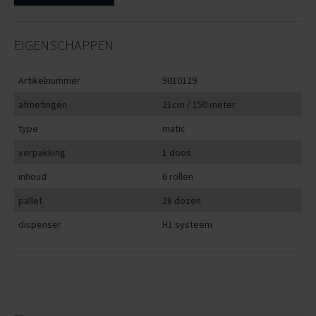
EIGENSCHAPPEN
Artikelnummer
9010129
afmetingen
21cm / 150 meter
type
matic
verpakking
1 doos
inhoud
6 rollen
pallet
28 dozen
dispenser
H1 systeem