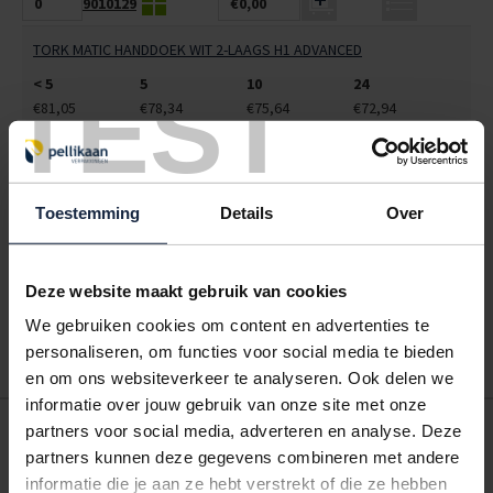
9010129
€0,00
TORK MATIC HANDDOEK WIT 2-LAAGS H1 ADVANCED
TEST
< 5
5
10
24
€81,05
€78,34
€75,64
€72,94
ALLES BESTELLEN
Toestemming
Details
Over
Hoe werkt een bestellijst?
Wanneer u bent ingelogd, kunt u een eigen bestellijst maken.
Gebruik bestel- en offertelijsten om eenvoudig en snel producten
Deze website maakt gebruik van cookies
te bestellen. Uw bestel- en offertelijsten kunt u terugvinden in uw
We gebruiken cookies om content en advertenties te
account. Dat pakt altijd goed uit voor uw administratie!
personaliseren, om functies voor social media te bieden
en om ons websiteverkeer te analyseren. Ook delen we
informatie over jouw gebruik van onze site met onze
POSTDOOS BEDRUKKEN
partners voor social media, adverteren en analyse. Deze
partners kunnen deze gegevens combineren met andere
Voor een veilige verzending
informatie die je aan ze hebt verstrekt of die ze hebben