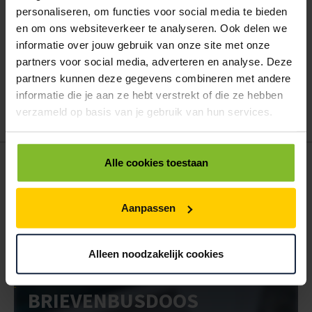
personaliseren, om functies voor social media te bieden
en om ons websiteverkeer te analyseren. Ook delen we
Hoe werkt een bestellijst?
informatie over jouw gebruik van onze site met onze
Wanneer u bent ingelogd, kunt u een eigen bestellijst maken.
partners voor social media, adverteren en analyse. Deze
Gebruik bestel- en offertelijsten om eenvoudig en snel producten
partners kunnen deze gegevens combineren met andere
te bestellen. Uw bestel- en offertelijsten kunt u terugvinden in uw
informatie die je aan ze hebt verstrekt of die ze hebben
account. Dat pakt altijd goed uit voor uw administratie!
verzameld op basis van je gebruik van hun services.
POSTDOOS BEDRUKKEN
Alle cookies toestaan
Voor een veilige verzending
Aanpassen
VOOR BOEKEN TOT ONDERDELEN
EXTRA STEVIG
Alleen noodzakelijk cookies
BRIEVENBUSDOOS