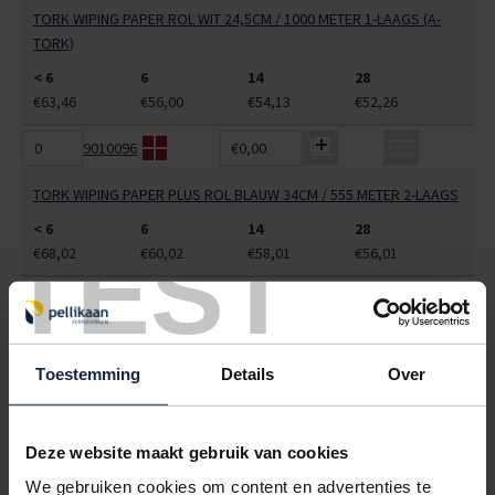
TORK WIPING PAPER ROL WIT 24,5CM / 1000 METER 1-LAAGS (A-
TORK)
< 6
6
14
28
€63,46
€56,00
€54,13
€52,26
9010096
€0,00
TORK WIPING PAPER PLUS ROL BLAUW 34CM / 555 METER 2-LAAGS
< 6
6
14
28
TEST
€68,02
€60,02
€58,01
€56,01
9010100
€0,00
TORK WIPING PAPER COMBI ROL 25CM / 460 METER WIT 1-LAAGS (2
ROLS)
Toestemming
Details
Over
< 6
6
14
28
€70,72
€62,40
€60,32
€58,24
Deze website maakt gebruik van cookies
ALLES BESTELLEN
We gebruiken cookies om content en advertenties te