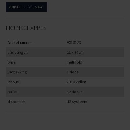
VIND DE JUISTE MAAT
EIGENSCHAPPEN
Artikelnummer
9010123
afmetingen
21 x 34cm
type
multifold
verpakking
1 doos
inhoud
2310 vellen
pallet
32 dozen
dispenser
H2 systeem