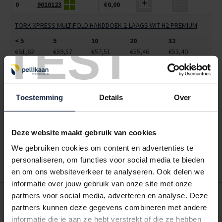
9010123
€0,00
TORK XPRESS MULTIFOLD HANDDOEK 2-LAAGS WIT H2 PREMIUM
TEST
< 5
5
10
20
32
€61,62
€59,57
€57,51
€55,46
€53,40
ALLES BESTELLEN
Toestemming
Details
Over
Hoe werkt een bestellijst?
Wanneer u bent ingelogd, kunt u een eigen bestellijst maken.
Gebruik bestel- en offertelijsten om eenvoudig en snel producten
Deze website maakt gebruik van cookies
te bestellen. Uw bestel- en offertelijsten kunt u terugvinden in uw
We gebruiken cookies om content en advertenties te
account. Dat pakt altijd goed uit voor uw administratie!
personaliseren, om functies voor social media te bieden
en om ons websiteverkeer te analyseren. Ook delen we
informatie over jouw gebruik van onze site met onze
partners voor social media, adverteren en analyse. Deze
POSTDOOS BEDRUKKEN
partners kunnen deze gegevens combineren met andere
Voor een veilige verzending
informatie die je aan ze hebt verstrekt of die ze hebben