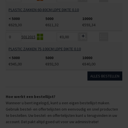
PLASTIC ZAKKEN 60-80CM LDPE DIKTE 0.10
< 5000
5000
10000
€629,30
€611,32
€593,34
5012015
€0,00
PLASTIC ZAKKEN 75-100CM LDPE DIKTE 0.10
< 5000
5000
10000
€945,00
€892,50
€840,00
ALLES BESTELLEN
Hoe werkt een bestellijst?
Wanneer u bent ingelogd, kunt u een eigen bestellijst maken.
Gebruik bestel- en offertelijsten om eenvoudig en snel producten
te bestellen. Uw bestel- en offertelijsten kunt u terugvinden in uw
account. Dat pakt altijd goed uit voor uw administratie!