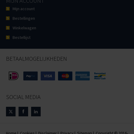
MIJN ACCOUNT
Mijn account
Bestellingen
Winkelwagen
Bestellijst
BETAALMOGELIJKHEDEN
SOCIAL MEDIA
Home
|
Cookies
|
Disclaimer
|
Privacy
|
Sitemap
| Copyright © 2016-