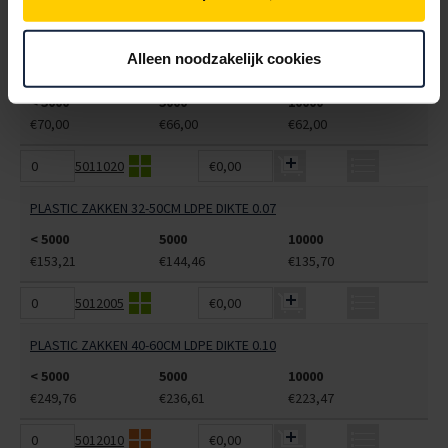
5011014
€0,00
Alleen noodzakelijk cookies
PLASTIC ZAKKEN 32-42CM LDPE DIKTE 0.07
< 5000
5000
10000
€70,00
€66,00
€62,00
5011020
€0,00
PLASTIC ZAKKEN 32-50CM LDPE DIKTE 0.07
< 5000
5000
10000
€153,21
€144,46
€135,70
5012005
€0,00
PLASTIC ZAKKEN 40-60CM LDPE DIKTE 0.10
< 5000
5000
10000
€249,76
€236,61
€223,47
5012010
€0,00