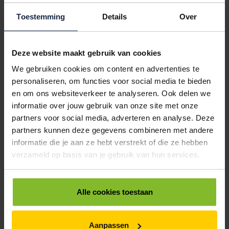
< 5000
5000
10000
€103,50
€98,33
€93,15
Toestemming
Details
Over
5010025
€0,00
Deze website maakt gebruik van cookies
PLASTIC ZAKKEN 40-60CM LDPE DIKTE 0.05
We gebruiken cookies om content en advertenties te
< 5000
5000
10000
personaliseren, om functies voor social media te bieden
€139,30
€131,34
€127,36
en om ons websiteverkeer te analyseren. Ook delen we
5010030
€0,00
informatie over jouw gebruik van onze site met onze
partners voor social media, adverteren en analyse. Deze
PLASTIC ZAKKEN 50-70CM LDPE DIKTE 0.05
partners kunnen deze gegevens combineren met andere
< 5000
5000
10000
informatie die je aan ze hebt verstrekt of die ze hebben
€259,56
€245,53
€231,50
verzameld op basis van je gebruik van hun services.
5010035
€0,00
Alle cookies toestaan
PLASTIC ZAKKEN 60-90CM LDPE DIKTE 0.05
< 5000
5000
10000
€302,00
€279,35
€264,25
Aanpassen