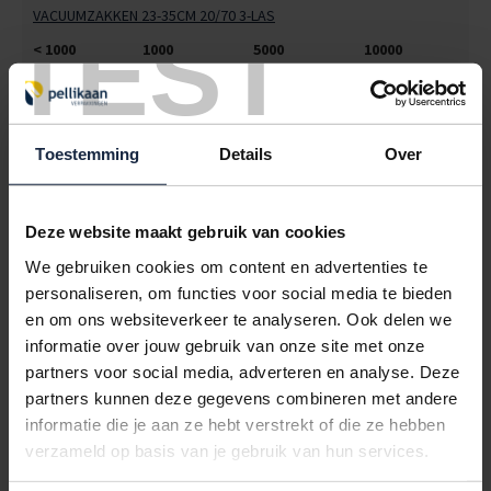
VACUUMZAKKEN 23-35CM 20/70 3-LAS
TEST
< 1000
1000
5000
10000
€141,68
€123,97
€106,26
€99,18
5045015
€0,00
Toestemming
Details
Over
VACUUMZAKKEN 25-45CM 20/70 3-LAS
< 1000
1000
5000
10000
€157,50
€137,81
€118,13
€110,25
Deze website maakt gebruik van cookies
We gebruiken cookies om content en advertenties te
5045017
€0,00
personaliseren, om functies voor social media te bieden
VACUUMZAKKEN 30-30CM 20/70 3-LAS
en om ons websiteverkeer te analyseren. Ook delen we
informatie over jouw gebruik van onze site met onze
< 1000
1000
5000
10000
partners voor social media, adverteren en analyse. Deze
€158,40
€138,60
€118,80
€110,88
partners kunnen deze gegevens combineren met andere
5045021
€0,00
informatie die je aan ze hebt verstrekt of die ze hebben
verzameld op basis van je gebruik van hun services.
VACUUMZAKKEN 30-40CM 20/70 3-LAS