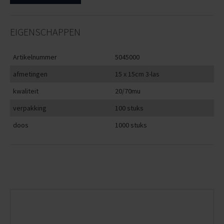
EIGENSCHAPPEN
Artikelnummer
5045000
afmetingen
15 x 15cm 3-las
kwaliteit
20/70mu
verpakking
100 stuks
doos
1000 stuks