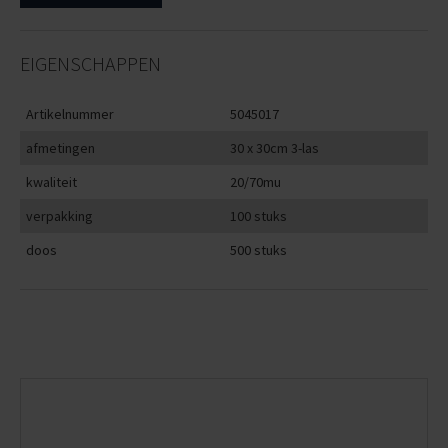
EIGENSCHAPPEN
Artikelnummer
5045017
afmetingen
30 x 30cm 3-las
kwaliteit
20/70mu
verpakking
100 stuks
doos
500 stuks