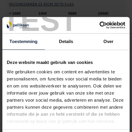
VACUUMZAKKEN 23-35CM 20/70 3-LAS
TEST
< 1000
1000
5000
10000
€141,68
€123,97
€106,26
€99,18
5045015
€0,00
Toestemming
Details
Over
VACUUMZAKKEN 25-45CM 20/70 3-LAS
< 1000
1000
5000
10000
€157,50
€137,81
€118,13
€110,25
Deze website maakt gebruik van cookies
We gebruiken cookies om content en advertenties te
5045017
€0,00
personaliseren, om functies voor social media te bieden
VACUUMZAKKEN 30-30CM 20/70 3-LAS
en om ons websiteverkeer te analyseren. Ook delen we
informatie over jouw gebruik van onze site met onze
< 1000
1000
5000
10000
partners voor social media, adverteren en analyse. Deze
€158,40
€138,60
€118,80
€110,88
partners kunnen deze gegevens combineren met andere
5045021
€0,00
informatie die je aan ze hebt verstrekt of die ze hebben
verzameld op basis van je gebruik van hun services.
VACUUMZAKKEN 30-40CM 20/70 3-LAS