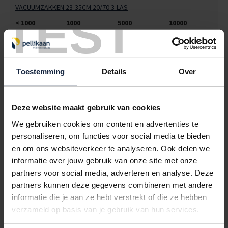
VACUUMZAKKEN 23-35CM 20/70 3-LAS
TEST
< 1000
1000
5000
10000
€141,68
€123,97
€106,26
€99,18
5045015
€0,00
Toestemming
Details
Over
VACUUMZAKKEN 25-45CM 20/70 3-LAS
< 1000
1000
5000
10000
€157,50
€137,81
€118,13
€110,25
Deze website maakt gebruik van cookies
We gebruiken cookies om content en advertenties te
5045017
€0,00
personaliseren, om functies voor social media te bieden
VACUUMZAKKEN 30-30CM 20/70 3-LAS
en om ons websiteverkeer te analyseren. Ook delen we
informatie over jouw gebruik van onze site met onze
< 1000
1000
5000
10000
partners voor social media, adverteren en analyse. Deze
€158,40
€138,60
€118,80
€110,88
partners kunnen deze gegevens combineren met andere
5045021
€0,00
informatie die je aan ze hebt verstrekt of die ze hebben
verzameld op basis van je gebruik van hun services.
VACUUMZAKKEN 30-40CM 20/70 3-LAS