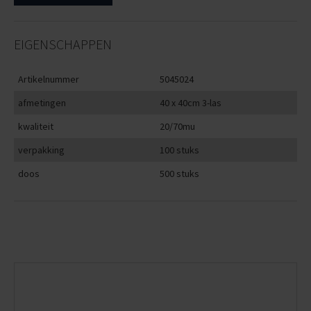
EIGENSCHAPPEN
Artikelnummer
5045024
afmetingen
40 x 40cm 3-las
kwaliteit
20/70mu
verpakking
100 stuks
doos
500 stuks