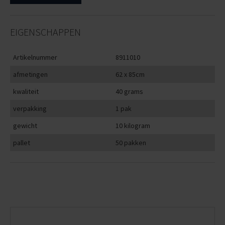
EIGENSCHAPPEN
Artikelnummer
8911010
afmetingen
62 x 85cm
kwaliteit
40 grams
verpakking
1 pak
gewicht
10 kilogram
pallet
50 pakken