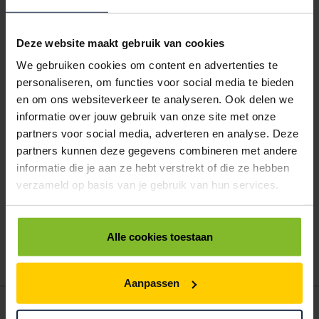
€47,74
€44,89
€42,04
€40,61
€39,19
8911018
€0,00
Deze website maakt gebruik van cookies
PAK ERSATZ VELLEN PAPIER 75X100CM 40 GRAMS (10 KG)
We gebruiken cookies om content en advertenties te
personaliseren, om functies voor social media te bieden
< 5
5
10
25
50
100
€47,74
€44,89
€42,04
€40,61
€39,19
en om ons websiteverkeer te analyseren. Ook delen we
informatie over jouw gebruik van onze site met onze
ALLES BESTELLEN
partners voor social media, adverteren en analyse. Deze
partners kunnen deze gegevens combineren met andere
informatie die je aan ze hebt verstrekt of die ze hebben
Hoe werkt een bestellijst?
verzameld op basis van je gebruik van hun services.
Wanneer u bent ingelogd, kunt u een eigen bestellijst maken.
Gebruik bestel- en offertelijsten om eenvoudig en snel producten
te bestellen. Uw bestel- en offertelijsten kunt u terugvinden in uw
Alle cookies toestaan
account. Dat pakt altijd goed uit voor uw administratie!
Aanpassen
POSTDOOS BEDRUKKEN