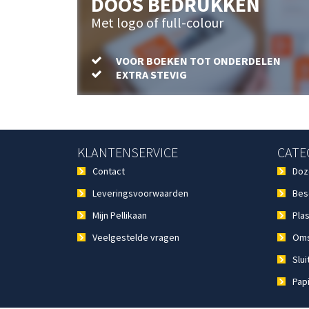
DOOS BEDRUKKEN
Met logo of full-colour
VOOR BOEKEN TOT ONDERDELEN
EXTRA STEVIG
KLANTENSERVICE
CATE
Contact
Doz
Leveringsvoorwaarden
Bes
Mijn Pellikaan
Plas
Veelgestelde vragen
Oms
Slui
Pap