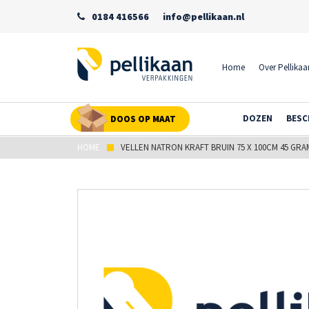
0184 416566
info@pellikaan.nl
Home
Over Pellikaa
DOZEN
BESC
DOOS OP MAAT
HOME
VELLEN NATRON KRAFT BRUIN 75 X 100CM 45 GRA