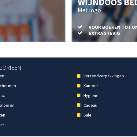
WIJNDOOS BE
Met logo
VOOR BOEKEN TOT O
EXTRA STEVIG
GORIEËN
en
Verzendverpakkingen
chermen
Kantoor
tic
Hygiëne
noeren
Cadeau
ten
Sale
ier