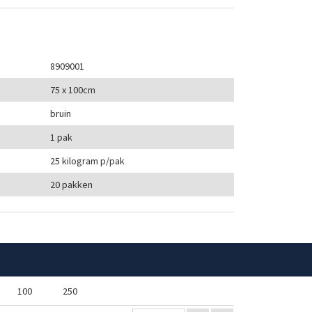
8909001
75 x 100cm
bruin
1 pak
25 kilogram p/pak
20 pakken
100
250