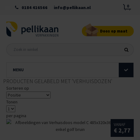
0
0184 416566
info@pellikaan.nl
Doos op maat
MENU
PRODUCTEN GELABELD MET 'VERHUISDOZEN'
Sorteren op
Tonen
per pagina
VANAF
€ 2,77