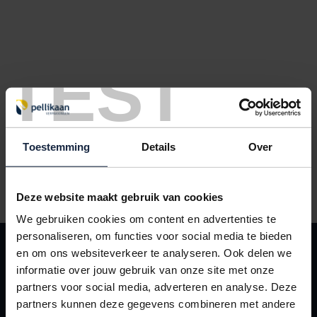
TEST
Toestemming
Details
Over
Verhuisdoos model C 485x320x360mm 4mm enkel golf bruin
Deze website maakt gebruik van cookies
We gebruiken cookies om content en advertenties te
personaliseren, om functies voor social media te bieden
KLANTENSERVICE
en om ons websiteverkeer te analyseren. Ook delen we
Contact
informatie over jouw gebruik van onze site met onze
partners voor social media, adverteren en analyse. Deze
Leveringsvoorwaarden
partners kunnen deze gegevens combineren met andere
Mijn Pellikaan