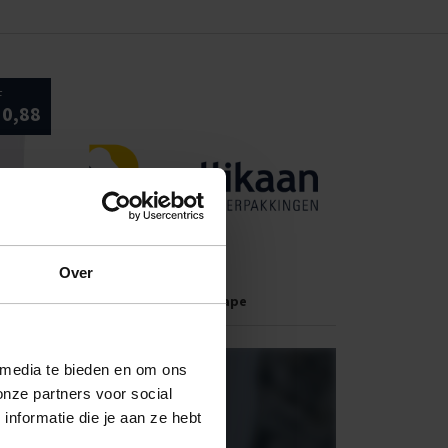
F
10,88
Over
e
Machinetape
 media te bieden en om ons
OOS BEDRUKKEN
onze partners voor social
nformatie die je aan ze hebt