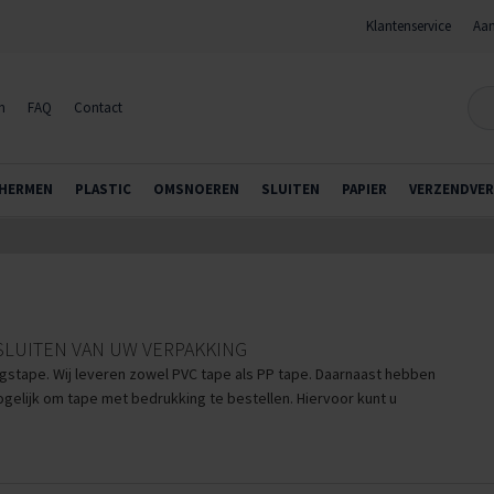
Klantenservice
Aan
n
FAQ
Contact
HERMEN
PLASTIC
OMSNOEREN
SLUITEN
PAPIER
VERZENDVER
SLUITEN VAN UW VERPAKKING
ngstape. Wij leveren zowel PVC tape als PP tape. Daarnaast hebben
ogelijk om tape met bedrukking te bestellen. Hiervoor kunt u