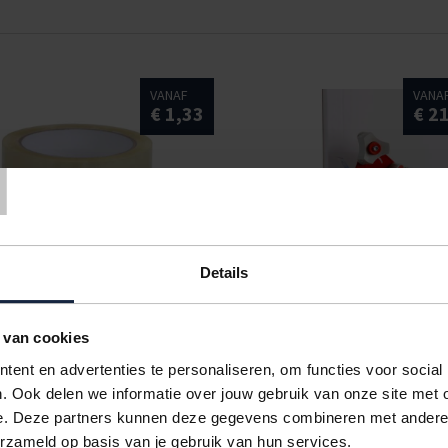
VANAF
VANA
€ 1,33
€ 2
T
Details
PP tape
Voordeelpakketten tap
 van cookies
ent en advertenties te personaliseren, om functies voor social
BRIEVENBUSD
. Ook delen we informatie over jouw gebruik van onze site met 
Post stevig verpakt
e. Deze partners kunnen deze gegevens combineren met andere i
erzameld op basis van je gebruik van hun services.