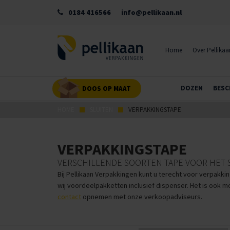
0184 416566
info@pellikaan.nl
Home
Over Pellikaa
DOZEN
BESC
DOOS OP MAAT
HOME
SLUITEN
VERPAKKINGSTAPE
VERPAKKINGSTAPE
VERSCHILLENDE SOORTEN TAPE VOOR HET 
Bij Pellikaan Verpakkingen kunt u terecht voor verpakki
wij voordeelpakketten inclusief dispenser.
Het is ook m
contact
opnemen met onze verkoopadviseurs.