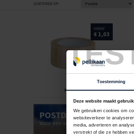
SORTEREN OP:
VANAF
€ 1,03
TES
Toestemming
PVC tape
Deze website maakt gebruik
We gebruiken cookies om cont
POSTDOOS BEDRUKKEN
websiteverkeer te analyseren
Voor een veilige verzending
media, adverteren en analys
verstrekt of die ze hebben v