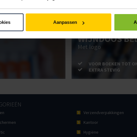
VOOR BOEKEN TOT O
EXTRA STEVIG
okies
Aanpassen
A
WIJNDOOS BE
Met logo
VOOR BOEKEN TOT O
EXTRA STEVIG
GORIEËN
en
Verzendverpakkingen
chermen
Kantoor
tic
Hygiëne