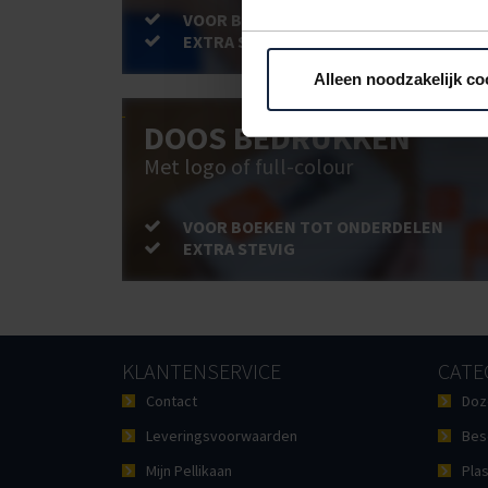
VOOR BOEKEN TOT ONDERDELEN
EXTRA STEVIG
Alleen noodzakelijk co
DOOS BEDRUKKEN
Met logo of full-colour
VOOR BOEKEN TOT ONDERDELEN
EXTRA STEVIG
KLANTENSERVICE
CATE
Contact
Doz
Leveringsvoorwaarden
Bes
Mijn Pellikaan
Plas