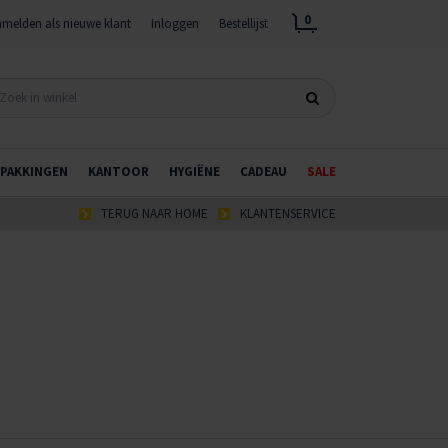
0
melden als nieuwe klant
Inloggen
Bestellijst
PAKKINGEN
KANTOOR
HYGIËNE
CADEAU
SALE
TERUG NAAR HOME
KLANTENSERVICE