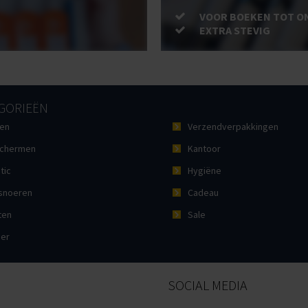
VOOR BOEKEN TOT O
EXTRA STEVIG
GORIEËN
en
Verzendverpakkingen
chermen
Kantoor
tic
Hygiëne
noeren
Cadeau
ten
Sale
ier
SOCIAL MEDIA