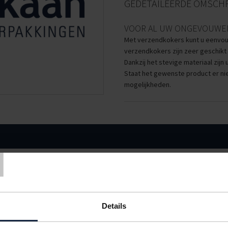
GEDETAILEERDE OMSCHR
VOOR AL UW ONGEVOUWE
Met verzendkokers kunt u eenvou
verzendkokers zijn zeer geschikt
Dankzij het stevige materiaal zij
Staat het gewenste product er n
mogelijkheden.
T
EXTRA
VERPAKKING
< 50
50
incl. doppen
10 stuks
€1,38
€1,32
incl. doppen
10 stuks
€1,79
€1,71
Details
IN BESTELLING