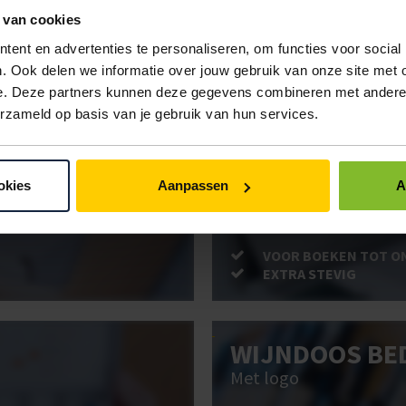
 van cookies
ent en advertenties te personaliseren, om functies voor social
. Ook delen we informatie over jouw gebruik van onze site met 
ken. Gebruik bestel- en offertelijsten om eenvoudig en snel producten te be
e. Deze partners kunnen deze gegevens combineren met andere i
uw administratie!
erzameld op basis van je gebruik van hun services.
BRIEVENBUSD
okies
Aanpassen
A
Post stevig verpakt
VOOR BOEKEN TOT O
EXTRA STEVIG
WIJNDOOS BE
Met logo