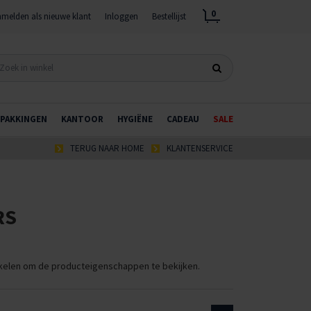
0
melden als nieuwe klant
Inloggen
Bestellijst
PAKKINGEN
KANTOOR
HYGIËNE
CADEAU
SALE
TERUG NAAR HOME
KLANTENSERVICE
RS
ikelen om de producteigenschappen te bekijken.