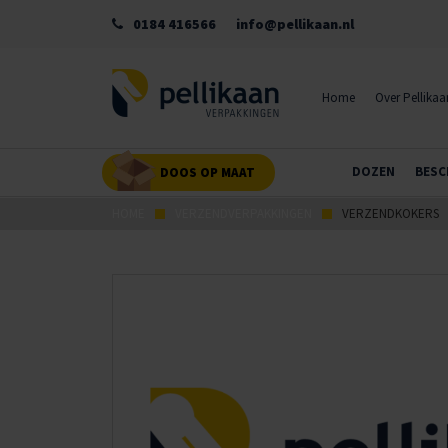
0184 416566
info@pellikaan.nl
Home
Over Pellikaa
DOZEN
BESC
DOOS OP MAAT
HOME
VERZENDVERPAKKINGEN
VERZENDKOKERS