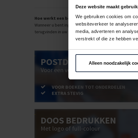
Deze website maakt gebruik
We gebruiken cookies om cont
Hoe werkt een bestellijst?
websiteverkeer te analyseren
Wanneer u bent ingelogd, kunt u een eigen bestellijst ma
media, adverteren en analys
terugvinden in uw account. Dat pakt altijd goed uit voor 
verstrekt of die ze hebben v
POSTDOOS BEDRUKKEN
Alleen noodzakelijk co
Voor een veilige verzending
VOOR BOEKEN TOT ONDERDELEN
EXTRA STEVIG
DOOS BEDRUKKEN
Met logo of full-colour