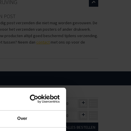
IJVING
N POST
dig post verzenden die niet mag worden gevouwen. De
 voor het verzenden van posters of ander drukwerk.
n uw producten altijd goed beschermd tijdens verzending.
iet tussen? Neem dan
contact
met ons op voor de
100
250
€1,26
€1,20
€0,00
€1,60
€1,52
€0,00
Over
ALLES BESTELLEN