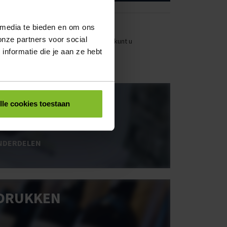
 media te bieden en om ons
onze partners voor social
stellen. Uw bestel- en offertelijsten kunt u
nformatie die je aan ze hebt
OOS BEDRUKKEN
lle cookies toestaan
NDERDELEN
DRUKKEN