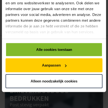
en om ons websiteverkeer te analyseren. Ook delen we
Wanneer u bent ingelogd, kunt u een eigen bestellijst maken.
informatie over jouw gebruik van onze site met onze
Gebruik bestel- en offertelijsten om eenvoudig en snel producten
partners voor social media, adverteren en analyse. Deze
te bestellen. Uw bestel- en offertelijsten kunt u terugvinden in uw
partners kunnen deze gegevens combineren met andere
account. Dat pakt altijd goed uit voor uw administratie!
informatie die je aan ze hebt verstrekt of die ze hebben
verzameld op basis van je gebruik van hun services.
POSTDOOS BEDRUKKEN
Alle cookies toestaan
Voor een veilige verzending
VOOR BOEKEN TOT ONDERDELEN
Aanpassen
EXTRA STEVIG
Alleen noodzakelijk cookies
BRIEVENBUSDOOS
BEDRUKKEN
Post stevig verpakt