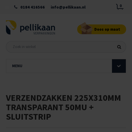
0
0184 416566
info@pellikaan.nl
Doos op maat
MENU
VERZENDZAKKEN 225X310MM
TRANSPARANT 50MU +
SLUITSTRIP