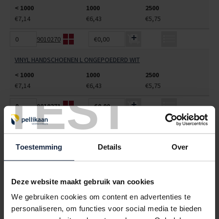
< 1000
1000
2500
€7,14
€6,43
€5,75
9010270
€0,00
VINYL HANDSCHOENEN L ONGEPOEDERD WIT
< 1000
1000
2500
€7,14
€6,43
€5,75
TEST
9010271
€0,00
VINYL HANDSCHOENEN XL ONGEPOEDERD WIT
< 1000
1000
2500
Toestemming
Details
Over
€7,14
€6,43
€5,75
ALLES BESTELLEN
Deze website maakt gebruik van cookies
We gebruiken cookies om content en advertenties te
Hoe werkt een bestellijst?
personaliseren, om functies voor social media te bieden