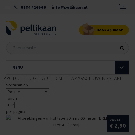
0
0184 416566
info@pellikaan.nl
Doos op maat
MENU
PRODUCTEN GELABELD MET 'WAARSCHUWINGSTAPE'
Sorteren op
Tonen
per pagina
VANAF
€ 2,90