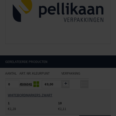
GERELATEERDE PRODUCTEN
AANTAL
ART. NR.
KLEUR
PUNT
VERPAKKING
4506041
€0,00
WHITEBORDMARKERS ZWART
1
10
€2,28
€2,11