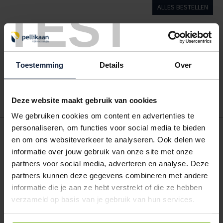
TEST
ALLES BESTELLEN
Hoe werkt een bestellijst?
Wanneer u bent ingelogd, kunt u een eigen bestellijst maken.
Gebruik bestel- en offertelijsten om eenvoudig en snel producten
Toestemming
Details
Over
te bestellen. Uw bestel- en offertelijsten kunt u terugvinden in uw
account. Dat pakt altijd goed uit voor uw administratie!
Deze website maakt gebruik van cookies
We gebruiken cookies om content en advertenties te
personaliseren, om functies voor social media te bieden
POSTDOOS BEDRUKKEN
en om ons websiteverkeer te analyseren. Ook delen we
Voor een veilige verzending
informatie over jouw gebruik van onze site met onze
partners voor social media, adverteren en analyse. Deze
partners kunnen deze gegevens combineren met andere
VOOR BOEKEN TOT ONDERDELEN
EXTRA STEVIG
informatie die je aan ze hebt verstrekt of die ze hebben
verzameld op basis van je gebruik van hun services.